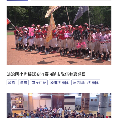
法治國小辦棒球交流賽 4縣市隊伍共襄盛舉
原鄉
體育
南投仁愛
原鄉少棒隊
法治國小少棒隊