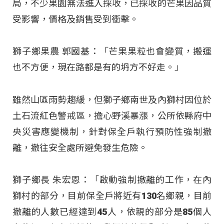
局，不少果園無法進入採收，已採收的芒果因品質
受影響，價格及銷售受到衝擊
。
獅子鄉果農 郭國基：「芒果果粒也會變質，搬運
也不方便，現在路都是有的坍方不好走。」
雖然山區雨勢趨緩，但獅子鄉南世及內獅村因位於
土石流紅色警戒區，擔心野溪暴漲，公所依縣府中
央災害應變機制，針對保全戶執行預防性強制撤
離，撤往安全處所避免發生危險
。
獅子鄉長 朱宏恩：「啟動強制撤離的工作，在內
獅村的部分，目前保全戶將近有130名鄉親，目前
撤離的人數已經達到45人，依親的部分是85個人