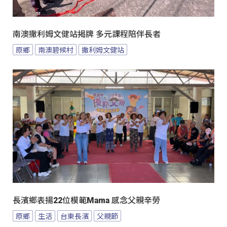
南澳撒利姆文健站揭牌 多元課程陪伴長者
原鄉
南澳碧候村
撒利姆文健站
長濱鄉表揚22位模範Mama 感念父親辛勞
原鄉
生活
台東長濱
父親節