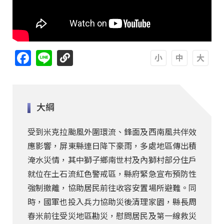
Facebook
Line
A
A
A
大綱
受到米克拉颱風外圍環流、鋒面及西南風共伴效
應影響，屏東縣連日降下豪雨，多處地區傳出積
淹水災情，其中獅子鄉南世村及內獅村部分住戶
就位在土石流紅色警戒區，縣府緊急宣布預防性
強制撤離，協助居民前往收容安置場所避難。同
時，國軍也投入兵力協助災後清理家園，縣長周
春米前往受災地區勘災，慰問居民及第一線救災