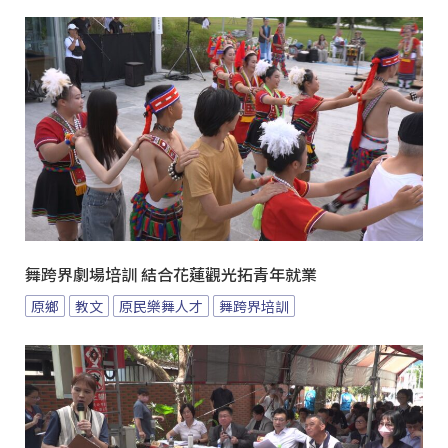
舞跨界劇場培訓 結合花蓮觀光拓青年就業
原鄉
教文
原民樂舞人才
舞跨界培訓