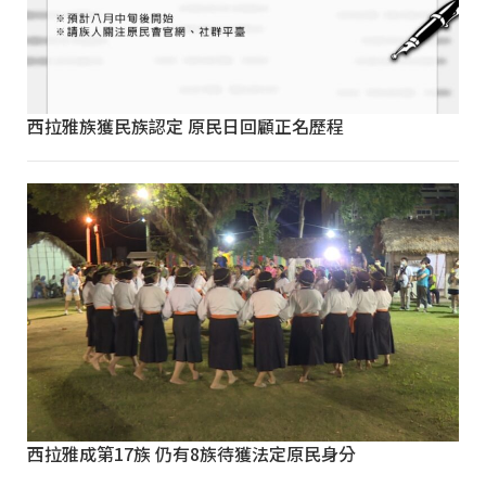
西拉雅族獲民族認定 原民日回顧正名歷程
西拉雅成第17族 仍有8族待獲法定原民身分