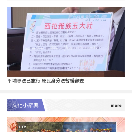
平埔專法已施行 原民身分法暫緩審查
文化小辭典