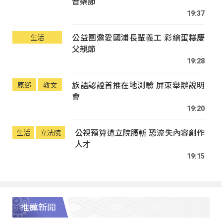
音樂節
19:37
公益團邀愛國浦長輩義工 彩繪蛋糕慶
生活
父親節
19:28
族語認證首推在地測驗 屏東舉辦說明
原鄉
教文
會
19:20
公視預算遭立院腰斬 恐流失內容創作
生活
立法院
人才
19:15
推薦新聞