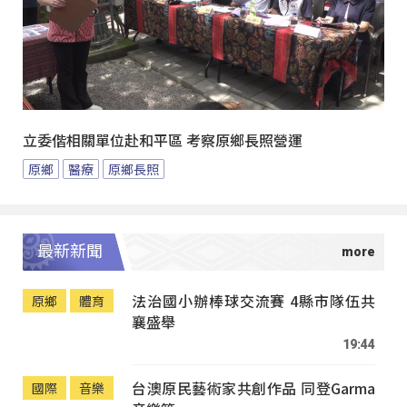
立委偕相關單位赴和平區 考察原鄉長照營運
原鄉
醫療
原鄉長照
最新新聞
法治國小辦棒球交流賽 4縣市隊伍共
原鄉
體育
襄盛舉
19:44
台澳原民藝術家共創作品 同登Garma
國際
音樂