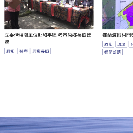
立委偕相關單位赴和平區 考察原鄉長照營
都蘭渡假村開
運
原鄉
環境
原鄉
醫療
原鄉長照
都蘭部落