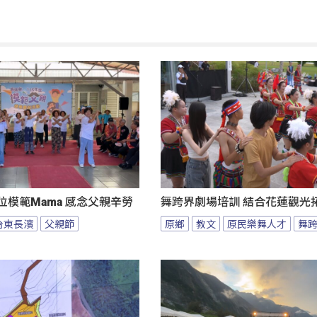
位模範Mama 感念父親辛勞
舞跨界劇場培訓 結合花蓮觀光
台東長濱
父親節
原鄉
教文
原民樂舞人才
舞