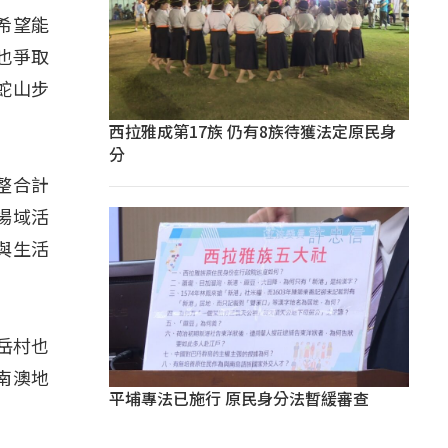
是希望能
也爭取
蛇山步
西拉雅成第17族 仍有8族待獲法定原民身
分
整合計
場域活
與生活
岳村也
南澳地
平埔專法已施行 原民身分法暫緩審查