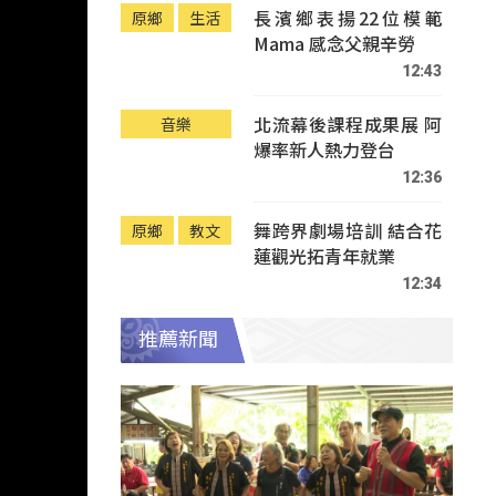
長濱鄉表揚22位模範
原鄉
生活
Mama 感念父親辛勞
12:43
北流幕後課程成果展 阿
音樂
爆率新人熱力登台
12:36
舞跨界劇場培訓 結合花
原鄉
教文
蓮觀光拓青年就業
12:34
推薦新聞