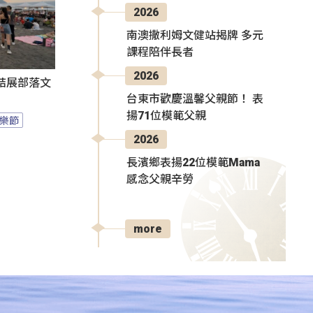
2026
南澳撒利姆文健站揭牌 多元
課程陪伴長者
2026
結展部落文
台東市歡慶溫馨父親節！ 表
揚71位模範父親
樂節
2026
長濱鄉表揚22位模範Mama
感念父親辛勞
more