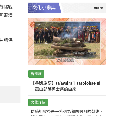
有挑戰
文化小辭典
有東澳
生態保
魯凱族
【魯凱族語】ta‘avalra ‘i tatolohae ni
｜萬山部落勇士祭的由來
文化介紹
傳統祖靈祭是一系列為期四個月的祭典，