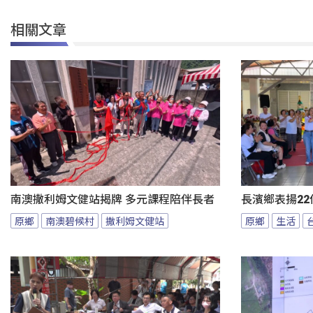
相關文章
南澳撒利姆文健站揭牌 多元課程陪伴長者
長濱鄉表揚22
原鄉
南澳碧候村
撒利姆文健站
原鄉
生活