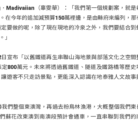
g．Madivaiian（辜雯華）：「我們第一個規劃案，就
。在今年的追加減預算150萬裡邊，是由縣府來編列，那
預定要做的呢，除了現在現地的冷泉之外，我們要結合到
。」
2日宣布「以舊鐵道再生串聯山海地景與部落文化之空間
定800萬元。未來將透過舊鐵道、隧道及鐵路橋等歷史
，讓遊客不只走訪景點，更能深入認識在地泰雅人文故事
聯我們整個東澳灣，再過去粉鳥林漁港，大概整個我們東
我們蘇花改東澳到南澳段預計會通車，一直串聯到我們的