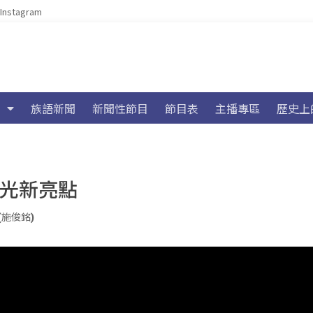
Instagram
族語新聞
新聞性節目
節目表
主播專區
歷史上
觀光新亮點
a(施俊銘)