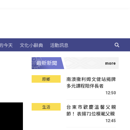
的今天
文化小辭典
活動訊息
最新新聞
南澳撒利姆文健站揭牌
原鄉
多元課程陪伴長者
12:50
台東市歡慶溫馨父親
生活
節！ 表揚71位模範父親
12:45