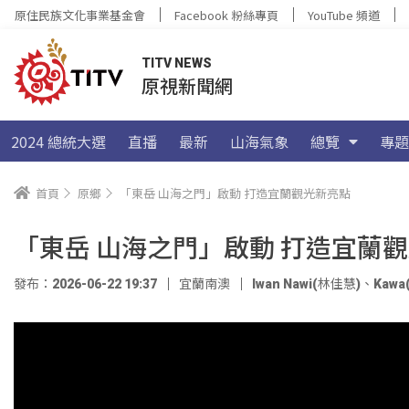
原住民族文化事業基金會
Facebook 粉絲專頁
YouTube 頻道
TITV NEWS
原視新聞網
2024 總統大選
直播
最新
山海氣象
總覽
專題
首頁
原鄉
「東岳 山海之門」啟動 打造宜蘭觀光新亮點
「東岳 山海之門」啟動 打造宜蘭
發布：2026-06-22 19:37
宜蘭南澳
Iwan Nawi(林佳慧)
、
Kaw