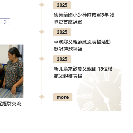
2025
德芙蘭國小少棒隊成軍3年 獲
？！》
隊史首座冠軍
2025
卓溪鄉父親節感恩表揚活動
獻唱詩歌祝福
2025
新北烏來歡慶父親節 13位模
範父親獲表揚
more
促經驗交流