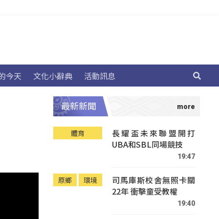
的今天
文化小辭典
活動訊息
最新新聞
長耀盃未來聯盟開打
體育
UBA和SBL同場競技
19:47
司馬庫斯校舍無照卡關
原鄉
環境
22年 衝擊童受教權
19:40