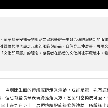
，苗栗縣泰安鄉天狗部落文健站舉辦一場融合傳統與創新的服
雅織紋與現代設計元素的服飾與飾品，自信登上伸展臺，展現
「文化即照顧」的理念，讓長者在熟悉的文化與社群環境中，
了一場別開生面的傳統服飾走秀活動，或許是第一次有這
腆，但也有些長輩表現得落落大方，甚至相當俏皮可愛，
寶拿出來穿在身上，展現傳統服飾每條經緯線，所編織出