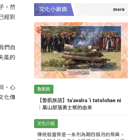
子，然
文化小辭典
已經到
我們自
失能的
同、心
魯凱族
文化傳
【魯凱族語】ta‘avalra ‘i tatolohae ni
｜萬山部落勇士祭的由來
文化介紹
傳統祖靈祭是一系列為期四個月的祭典，