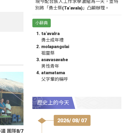
現今配合族人工作求學濃縮為一天，並特
別將「勇士祭(Ta‘avala)」凸顯辦理。
小辭典
ta‘avalra
勇士成年禮
molapangolai
祖靈祭
asavasavahe
男性青年
atamatama
父字輩的稱呼
歷史上的今天
2026/ 08/ 07
 團隊8/7