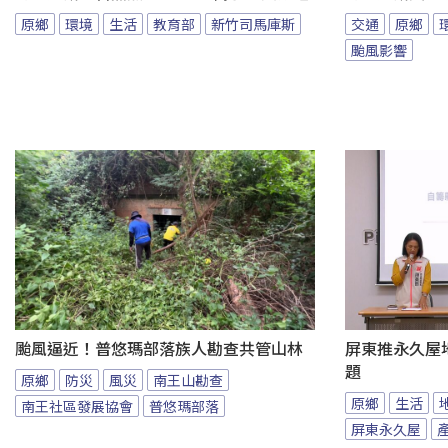
原鄉
環境
生活
教育部
新竹司馬庫斯
交通
原鄉
颱風影響
颱風逼近！普悠瑪部落族人勘查共管山林
屏東推永久屋
題
原鄉
防災
風災
南王山勘查
原鄉
生活
南王社區發展協會
普悠瑪部落
屏東永久屋