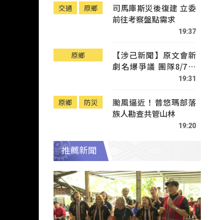
司馬庫斯災後復建 立委
交通
原鄉
前往考察盤點需求
19:37
【涉己新聞】原文會新
原鄉
劇名爆爭議 團隊8/7赴
Tafalong致歉
19:31
颱風逼近！普悠瑪部落
原鄉
防災
族人勘查共管山林
19:20
推薦新聞