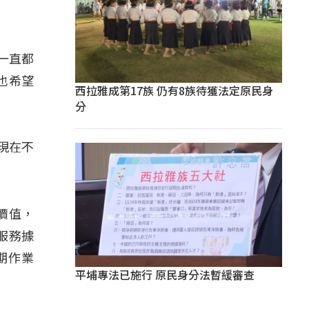
一直都
也希望
西拉雅成第17族 仍有8族待獲法定原民身
分
現在不
價值，
服務據
期作業
平埔專法已施行 原民身分法暫緩審查