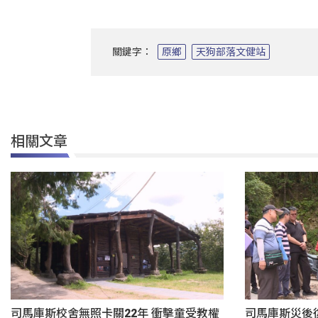
關鍵字：
原鄉
天狗部落文健站
相關文章
司馬庫斯校舍無照卡關22年 衝擊童受教權
司馬庫斯災後