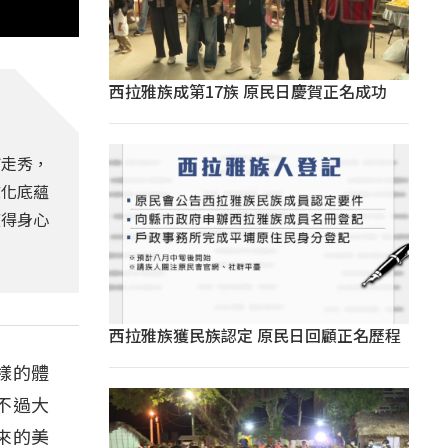
西拉雅族成第17族 原民日慶賀正名成功
飾走秀，
文化底蘊
獲得身心
西拉雅族獲民族認定 原民日回顧正名歷程
樣的體
不過大
來的美