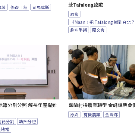
赴Tafalong致歉
環境
修復工程
司馬庫斯
原鄉
《Maan！把 Tafalong 搬到台北
劇名爭議
原文會
地籍分割分照 解長年產權難
嘉蘭村拚農業轉型 金峰說明會
原鄉
有機農業
金峰鄉
地籍分割
執照分照
產地權