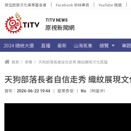
原住民族文化事業基金會
Facebook 粉絲專頁
YouTube 頻道
TITV NEWS
原視新聞網
2024 總統大選
直播
最新
山海氣象
總覽
專題
首頁
原鄉
天狗部落長者自信走秀 織紋展現文化底蘊
天狗部落長者自信走秀 織紋展現文
發布：2026-06-22 19:44
苗栗泰安
No （林遠沖）