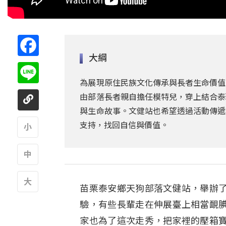
Facebook
大綱
Line
為展現原住民族文化傳承與長者生命價值
由部落長者親自擔任模特兒，穿上結合泰
與生命故事。文健站也希望透過活動傳遞
支持，找回自信與價值。
A
A
苗栗泰安鄉天狗部落文健站，舉辦
A
驗，有些長輩走在伸展臺上相當靦
家也為了這次走秀，把家裡的壓箱