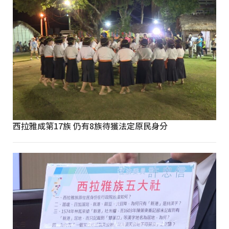
西拉雅成第17族 仍有8族待獲法定原民身分