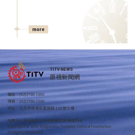
more
TITV NEWS
原視新聞網
電話：(02)2788-1600
傳真：(02)2788-1500
地址：台北市南港區重陽路 120 號 5 樓
財團法人原住民族文化事業基金會 版權所有
Copyright © 2021 Indigenous Peoples Cultural Foundation
All Rights Reserved .