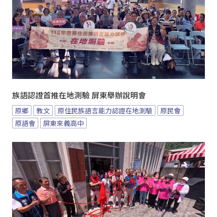
族語認證首推在地測驗 屏東舉辦說明會
原鄉
教文
原住民族語言能力認證在地測驗
原民會
原語會
屏東來義高中