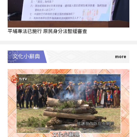
平埔專法已施行 原民身分法暫緩審查
文化小辭典