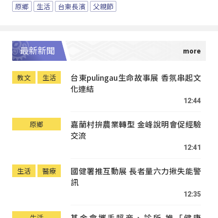
原鄉
生活
台東長濱
父親節
最新新聞
台東pulingau生命故事展 香氛串起文
教文
生活
化連結
12:44
嘉蘭村拚農業轉型 金峰說明會促經驗
原鄉
交流
12:41
國健署推互動展 長者量六力揪失能警
生活
醫療
訊
12:35
基金會攜手超商、診所 推「健康
生活