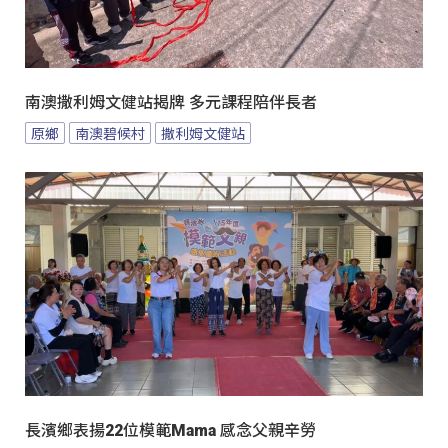
南澳撒利姆文健站揭牌 多元課程陪伴長者
原鄉
南澳碧候村
撒利姆文健站
長濱鄉表揚22位模範Mama 感念父親辛勞