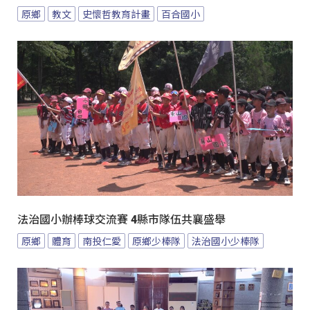
原鄉
教文
史懷哲教育計畫
百合國小
法治國小辦棒球交流賽 4縣市隊伍共襄盛舉
原鄉
體育
南投仁愛
原鄉少棒隊
法治國小少棒隊