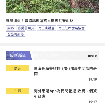
颱風逼近！普悠瑪部落族人勘查共管山林
原鄉
防災
風災
南王山勘查
南王社區發展協會
普悠瑪部落
最新新聞
白海豚海警維持 8/8-8/9晨中北部防豪
防災
雨
19:19
海外網購App為民間營運 收費、個資
生活
引疑慮
19:17