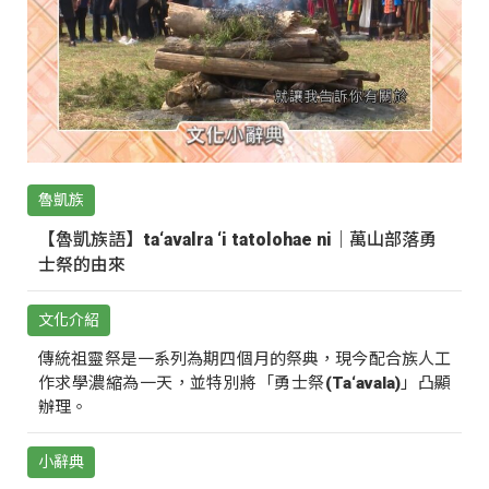
魯凱族
【魯凱族語】ta‘avalra ‘i tatolohae ni｜萬山部落勇
士祭的由來
文化介紹
傳統祖靈祭是一系列為期四個月的祭典，現今配合族人工
作求學濃縮為一天，並特別將「勇士祭(Ta‘avala)」凸顯
辦理。
小辭典