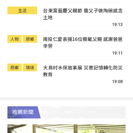
台東窯藝慶父親節 邀父子做陶碗感念
生活
土地
19:13
南投仁愛表揚16位模範父親 感謝爸爸
人物
原鄉
辛勞
19:11
大鳥村水保故事展 災害記憶轉化防災
原鄉
環境
教育
19:08
推薦新聞