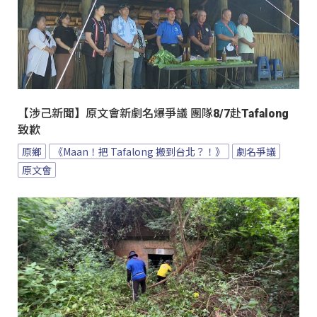
【涉己新聞】原文會新劇名爆爭議 團隊8/7赴Tafalong
致歉
原鄉
《Maan！把 Tafalong 搬到台北？！》
劇名爭議
原文會