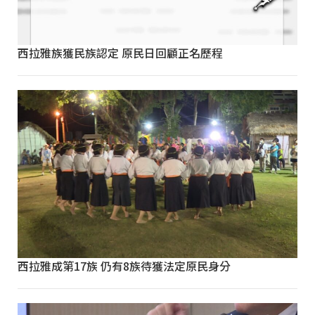
西拉雅族獲民族認定 原民日回顧正名歷程
西拉雅成第17族 仍有8族待獲法定原民身分