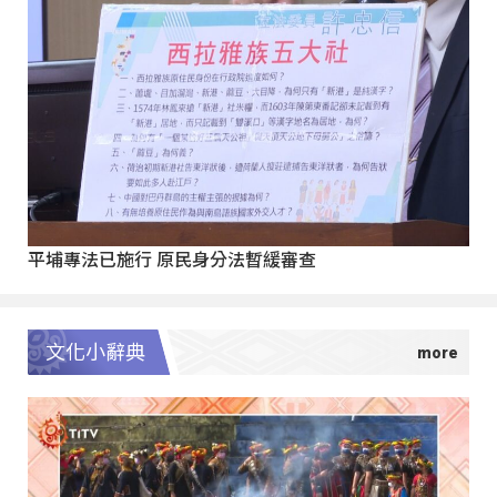
平埔專法已施行 原民身分法暫緩審查
文化小辭典