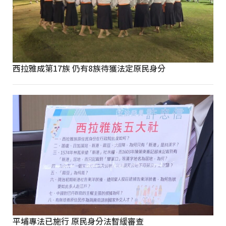
西拉雅成第17族 仍有8族待獲法定原民身分
平埔專法已施行 原民身分法暫緩審查