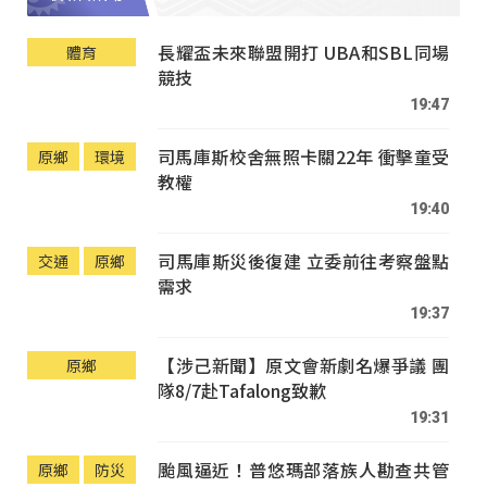
長耀盃未來聯盟開打 UBA和SBL同場
體育
競技
19:47
司馬庫斯校舍無照卡關22年 衝擊童受
原鄉
環境
教權
19:40
司馬庫斯災後復建 立委前往考察盤點
交通
原鄉
需求
19:37
【涉己新聞】原文會新劇名爆爭議 團
原鄉
隊8/7赴Tafalong致歉
19:31
颱風逼近！普悠瑪部落族人勘查共管
原鄉
防災