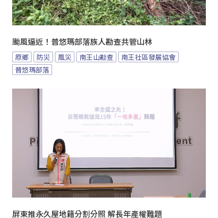
颱風逼近！普悠瑪部落族人勘查共管山林
原鄉
防災
風災
南王山勘查
南王社區發展協會
普悠瑪部落
屏東推永久屋地籍分割分照 解長年產權難題