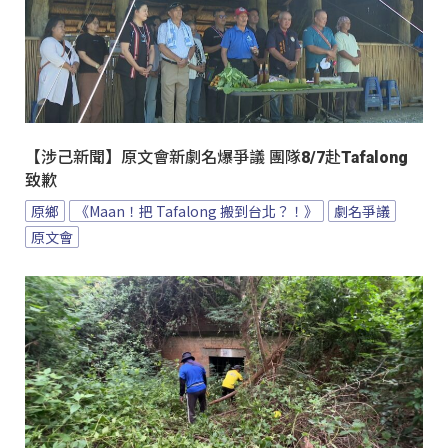
【涉己新聞】原文會新劇名爆爭議 團隊8/7赴Tafalong
致歉
原鄉
《Maan！把 Tafalong 搬到台北？！》
劇名爭議
原文會