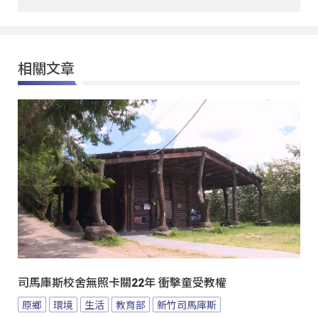
相關文章
司馬庫斯校舍無照卡關22年 衝擊童受教權
原鄉
環境
生活
教育部
新竹司馬庫斯