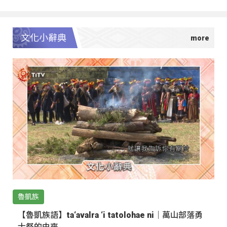
文化小辭典
魯凱族
【魯凱族語】ta‘avalra ‘i tatolohae ni｜萬山部落勇
士祭的由來