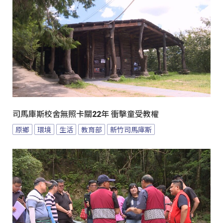
司馬庫斯校舍無照卡關22年 衝擊童受教權
原鄉
環境
生活
教育部
新竹司馬庫斯