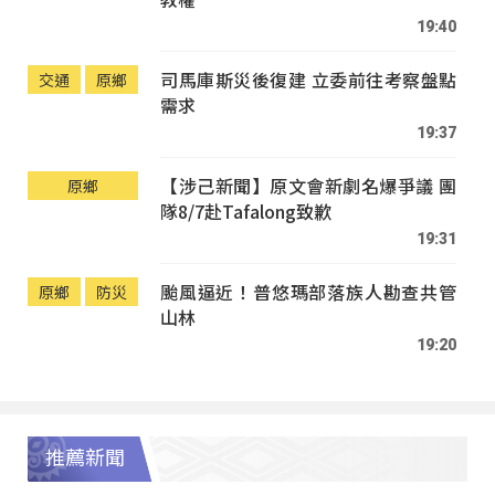
19:40
司馬庫斯災後復建 立委前往考察盤點
交通
原鄉
需求
19:37
【涉己新聞】原文會新劇名爆爭議 團
原鄉
隊8/7赴Tafalong致歉
19:31
颱風逼近！普悠瑪部落族人勘查共管
原鄉
防災
山林
19:20
推薦新聞