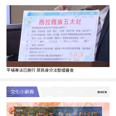
平埔專法已施行 原民身分法暫緩審查
文化小辭典