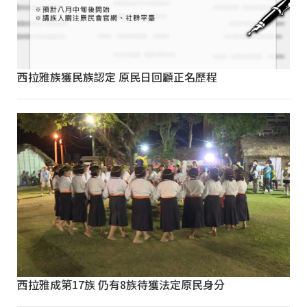
西拉雅族獲民族認定 原民日回顧正名歷程
西拉雅成第17族 仍有8族待獲法定原民身分