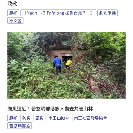
致歉
原鄉
《Maan！把 Tafalong 搬到台北？！》
劇名爭議
原文會
颱風逼近！普悠瑪部落族人勘查共管山林
原鄉
防災
風災
南王山勘查
南王社區發展協會
普悠瑪部落