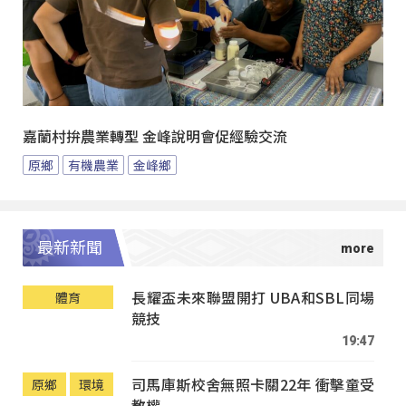
嘉蘭村拚農業轉型 金峰說明會促經驗交流
原鄉
有機農業
金峰鄉
最新新聞
長耀盃未來聯盟開打 UBA和SBL同場
體育
競技
19:47
司馬庫斯校舍無照卡關22年 衝擊童受
原鄉
環境
教權