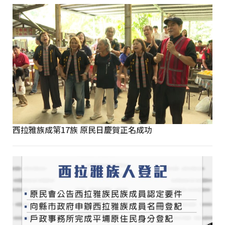
西拉雅族成第17族 原民日慶賀正名成功