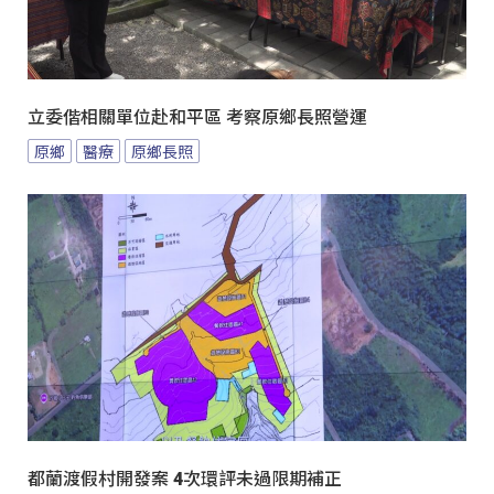
立委偕相關單位赴和平區 考察原鄉長照營運
原鄉
醫療
原鄉長照
都蘭渡假村開發案 4次環評未過限期補正