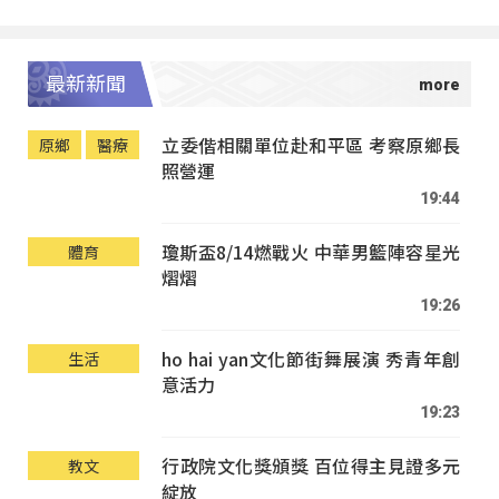
最新新聞
立委偕相關單位赴和平區 考察原鄉長
原鄉
醫療
照營運
19:44
瓊斯盃8/14燃戰火 中華男籃陣容星光
體育
熠熠
19:26
ho hai yan文化節街舞展演 秀青年創
生活
意活力
19:23
行政院文化獎頒獎 百位得主見證多元
教文
綻放