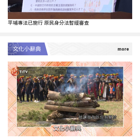
平埔專法已施行 原民身分法暫緩審查
文化小辭典