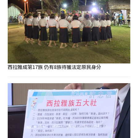
西拉雅成第17族 仍有8族待獲法定原民身分