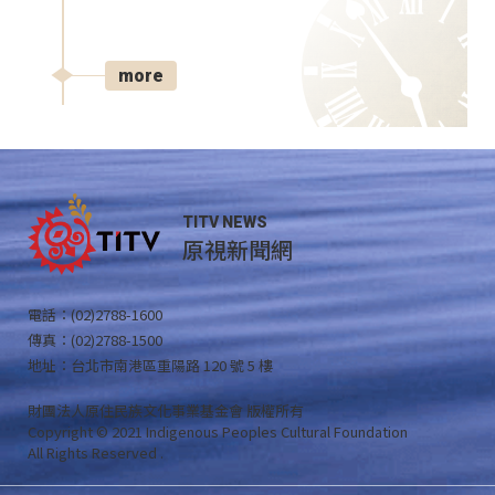
more
TITV NEWS
原視新聞網
電話：(02)2788-1600
傳真：(02)2788-1500
地址：台北市南港區重陽路 120 號 5 樓
財團法人原住民族文化事業基金會 版權所有
Copyright © 2021 Indigenous Peoples Cultural Foundation
All Rights Reserved .