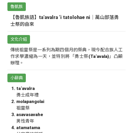
魯凱族
【魯凱族語】ta‘avalra ‘i tatolohae ni｜萬山部落勇
士祭的由來
文化介紹
傳統祖靈祭是一系列為期四個月的祭典，現今配合族人工
作求學濃縮為一天，並特別將「勇士祭(Ta‘avala)」凸顯
辦理。
小辭典
ta‘avalra
勇士成年禮
molapangolai
祖靈祭
asavasavahe
男性青年
atamatama