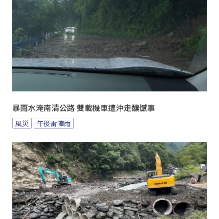
暴雨水淹南清公路 雙載機車遭沖走釀憾事
風災
午後雷陣雨