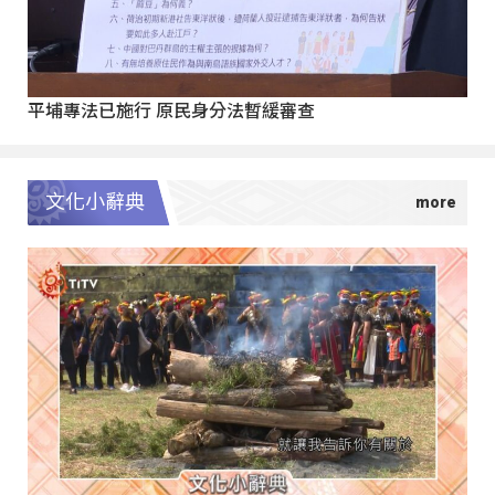
平埔專法已施行 原民身分法暫緩審查
文化小辭典