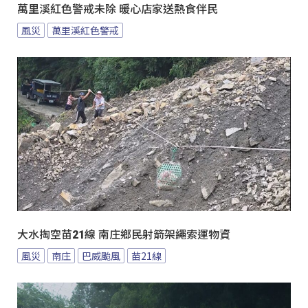
萬里溪紅色警戒未除 暖心店家送熱食伴民
風災
萬里溪紅色警戒
大水掏空苗21線 南庄鄉民射箭架繩索運物資
風災
南庄
巴威颱風
苗21線