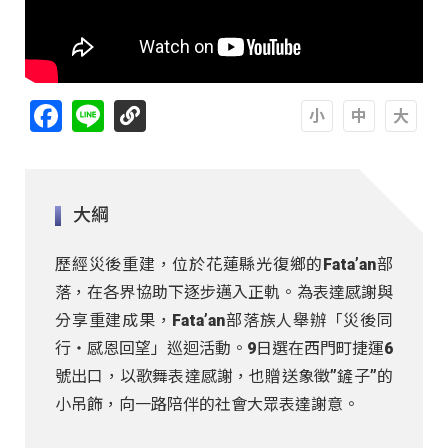
Facebook
Line
A
A
A
大綱
歷經災後重建，位於花蓮縣光復鄉的Fata’an部
落，在各界協助下逐步邁入正軌。為表達感謝與
分享重建成果，Fata’an部落族人舉辦「災後同
行・感恩回望」巡迴活動。9日選在西門町捷運6
號出口，以歌舞表達感謝，也贈送象徵”鏟子”的
小吊飾，向一路陪伴的社會大眾表達謝意。