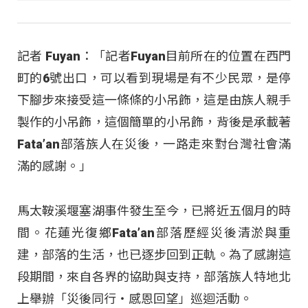
記者 Fuyan：「記者Fuyan目前所在的位置在西門
町的6號出口，可以看到現場是有不少民眾，是停
下腳步來接受這一條條的小吊飾，這是由族人親手
製作的小吊飾，這個簡單的小吊飾，背後是承載著
Fata’an部落族人在災後，一路走來對台灣社會滿
滿的感謝。」
馬太鞍溪堰塞湖事件發生至今，已將近五個月的時
間。花蓮光復鄉Fata’an部落歷經災後清淤與重
建，部落的生活，也已逐步回到正軌。為了感謝這
段期間，來自各界的協助與支持，部落族人特地北
上舉辦「災後同行・感恩回望」巡迴活動。