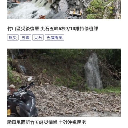
竹山區災後復原 尖石五峰5校7/13維持停班課
風災
五峰
尖石
巴威颱風
颱風甩雨新竹五峰災情慘 土砂沖進民宅