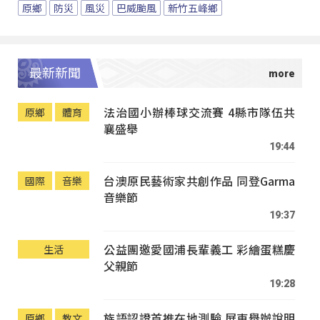
原鄉
防災
風災
巴威颱風
新竹五峰鄉
最新新聞
法治國小辦棒球交流賽 4縣市隊伍共
原鄉
體育
襄盛舉
19:44
台澳原民藝術家共創作品 同登Garma
國際
音樂
音樂節
19:37
公益團邀愛國浦長輩義工 彩繪蛋糕慶
生活
父親節
19:28
族語認證首推在地測驗 屏東舉辦說明
原鄉
教文