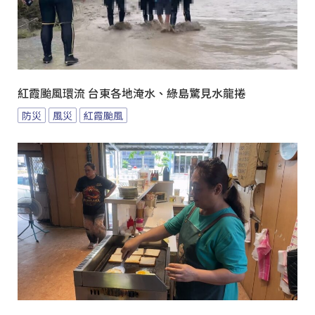
紅霞颱風環流 台東各地淹水、綠島驚見水龍捲
防災
風災
紅霞颱風