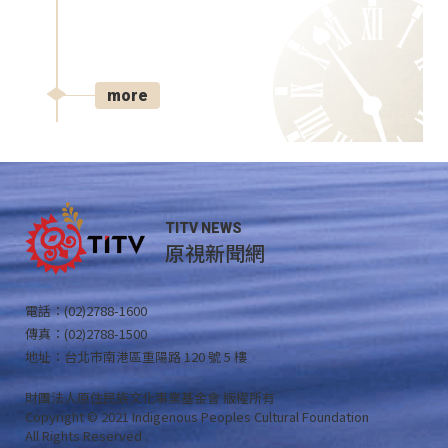
more
TITV NEWS
原視新聞網
電話：(02)2788-1600
傳真：(02)2788-1500
地址：台北市南港區重陽路 120 號 5 樓
財團法人原住民族文化事業基金會 版權所有
Copyright © 2021 Indigenous Peoples Cultural Foundation
All Rights Reserved .