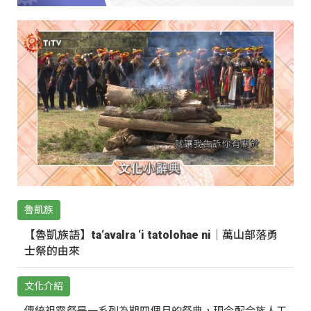
魯凱族
【魯凱族語】ta‘avalra ‘i tatolohae ni｜萬山部落勇
士祭的由來
文化介紹
傳統祖靈祭是一系列為期四個月的祭典，現今配合族人工