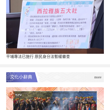
平埔專法已施行 原民身分法暫緩審查
文化小辭典