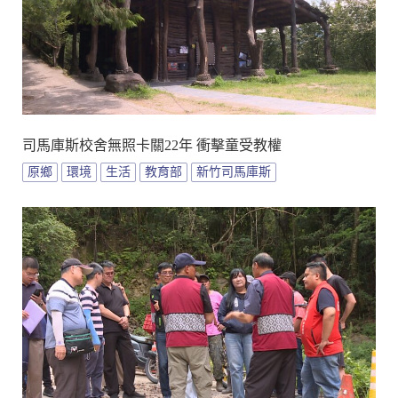
司馬庫斯校舍無照卡關22年 衝擊童受教權
原鄉
環境
生活
教育部
新竹司馬庫斯