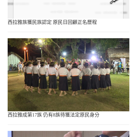
西拉雅族獲民族認定 原民日回顧正名歷程
西拉雅成第17族 仍有8族待獲法定原民身分