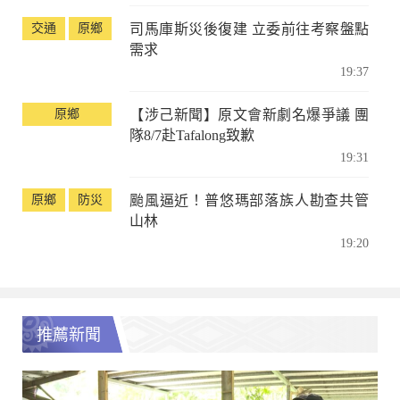
交通
原鄉
司馬庫斯災後復建 立委前往考察盤點
需求
19:37
原鄉
【涉己新聞】原文會新劇名爆爭議 團
隊8/7赴Tafalong致歉
19:31
原鄉
防災
颱風逼近！普悠瑪部落族人勘查共管
山林
19:20
推薦新聞