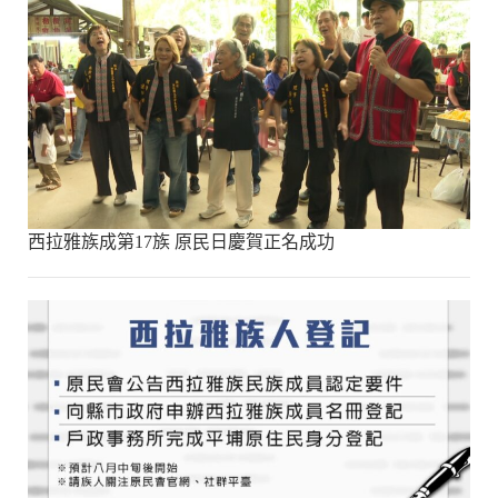
西拉雅族成第17族 原民日慶賀正名成功