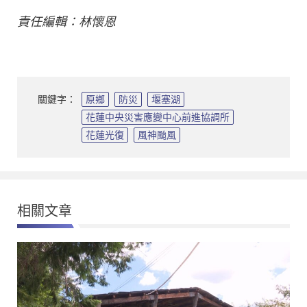
責任編輯：林懷恩
關鍵字：
原鄉
防災
堰塞湖
花蓮中央災害應變中心前進協調所
花蓮光復
風神颱風
相關文章