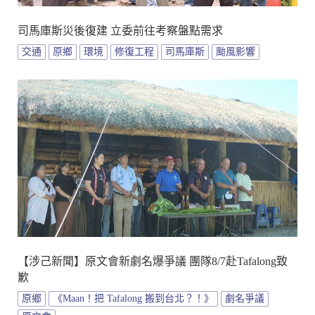
司馬庫斯災後復建 立委前往考察盤點需求
交通
原鄉
環境
修復工程
司馬庫斯
颱風影響
【涉己新聞】原文會新劇名爆爭議 團隊8/7赴Tafalong致
歉
原鄉
《Maan！把 Tafalong 搬到台北？！》
劇名爭議