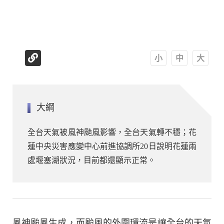
A
A
A
大綱
全台天氣被風神颱風影響，全台天氣轉不穩；花
蓮中央災害應變中心前進協調所20日說明花蓮兩
處堰塞湖狀況，目前都還顯示正常。
風神颱風生成，而颱風的外圍環流是讓全台的天氣