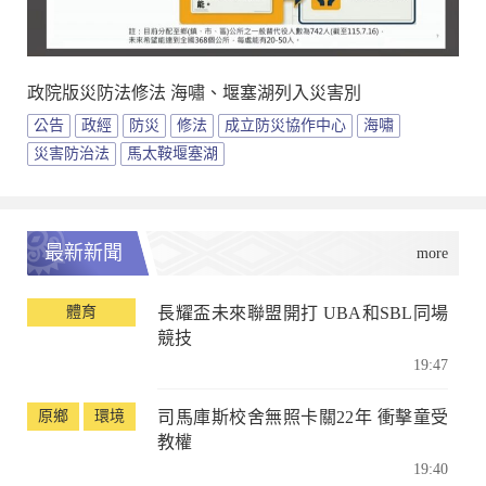
政院版災防法修法 海嘯、堰塞湖列入災害別
公告
政經
防災
修法
成立防災協作中心
海嘯
災害防治法
馬太鞍堰塞湖
最新新聞
體育
長耀盃未來聯盟開打 UBA和SBL同場
競技
19:47
原鄉
環境
司馬庫斯校舍無照卡關22年 衝擊童受
教權
19:40