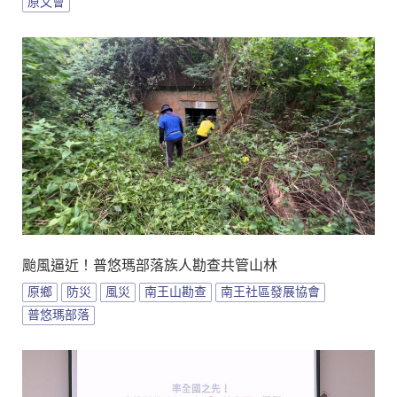
原文會
颱風逼近！普悠瑪部落族人勘查共管山林
原鄉
防災
風災
南王山勘查
南王社區發展協會
普悠瑪部落