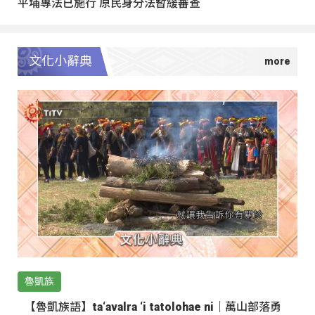
平埔專法已施行 原民身分法暫緩審查
文化小辭典
魯凱族
【魯凱族語】ta‘avalra ‘i tatolohae ni｜萬山部落勇