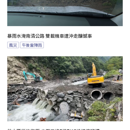
暴雨水淹南清公路 雙載機車遭沖走釀憾事
風災
午後雷陣雨