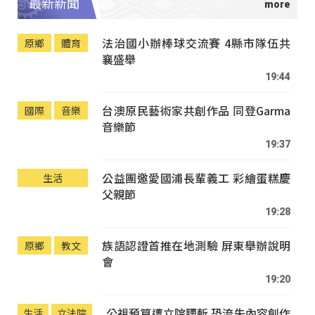
最新新聞
法治國小辦棒球交流賽 4縣市隊伍共
原鄉
體育
襄盛舉
19:44
台澳原民藝術家共創作品 同登Garma
國際
音樂
音樂節
19:37
公益團邀愛國浦長輩義工 彩繪蛋糕慶
生活
父親節
19:28
族語認證首推在地測驗 屏東舉辦說明
原鄉
教文
會
19:20
公視預算遭立院腰斬 恐流失內容創作
生活
立法院