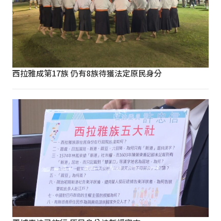
西拉雅成第17族 仍有8族待獲法定原民身分