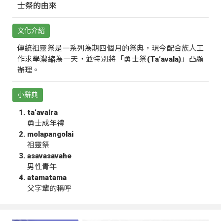
士祭的由來
文化介紹
傳統祖靈祭是一系列為期四個月的祭典，現今配合族人工
作求學濃縮為一天，並特別將「勇士祭(Ta‘avala)」凸顯
辦理。
小辭典
ta‘avalra
勇士成年禮
molapangolai
祖靈祭
asavasavahe
男性青年
atamatama
父字輩的稱呼