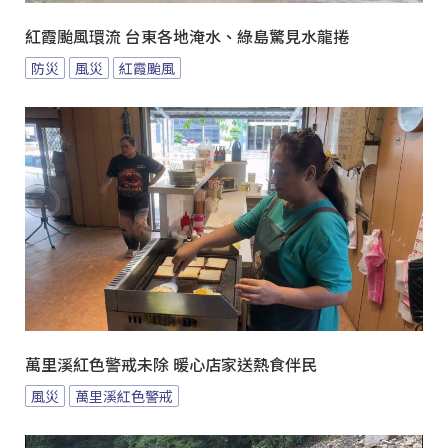
紅霞颱風環流 台東各地淹水、綠島驚見水龍捲
防災
風災
紅霞颱風
萬里溪紅色警戒未除 暖心店家送熱食伴民
風災
萬里溪紅色警戒