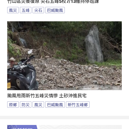
竹山區災後復原 尖石五峰5校7/13維持停班課
風災
五峰
尖石
巴威颱風
颱風甩雨新竹五峰災情慘 土砂沖進民宅
原鄉
防災
風災
巴威颱風
新竹五峰鄉