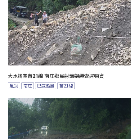
大水掏空苗21線 南庄鄉民射箭架繩索運物資
風災
南庄
巴威颱風
苗21線