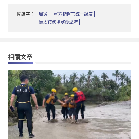
關鍵字：
風災
軍方指揮官統一調度
馬太鞍溪堰塞湖溢流
相關文章