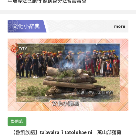
平埔專法已施行 原民身分法暫緩審查
文化小辭典
魯凱族
【魯凱族語】ta‘avalra ‘i tatolohae ni｜萬山部落勇