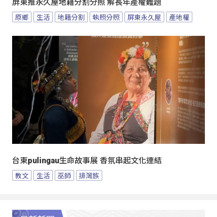
屏東推永久屋地籍分割分照 解長年產權難題
原鄉
生活
地籍分割
執照分照
屏東永久屋
產地權
台東pulingau生命故事展 香氛串起文化連結
教文
生活
巫師
排灣族