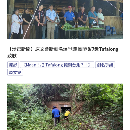
【涉己新聞】原文會新劇名爆爭議 團隊8/7赴Tafalong
致歉
原鄉
《Maan！把 Tafalong 搬到台北？！》
劇名爭議
原文會