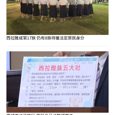
西拉雅成第17族 仍有8族待獲法定原民身分