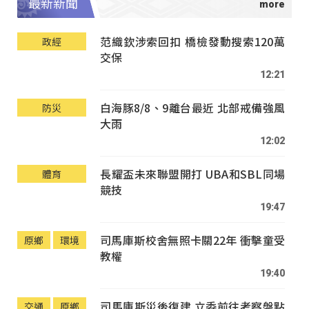
最新新聞
范織欽涉索回扣 橋檢發動搜索120萬
政經
交保
12:21
白海豚8/8、9離台最近 北部戒備強風
防災
大雨
12:02
長耀盃未來聯盟開打 UBA和SBL同場
體育
競技
19:47
司馬庫斯校舍無照卡關22年 衝擊童受
原鄉
環境
教權
19:40
司馬庫斯災後復建 立委前往考察盤點
交通
原鄉