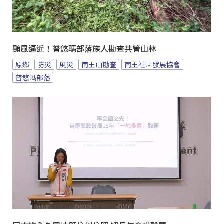
颱風逼近！普悠瑪部落族人勘查共管山林
原鄉
防災
風災
南王山勘查
南王社區發展協會
普悠瑪部落