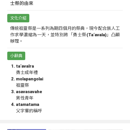
士祭的由來
文化介紹
傳統祖靈祭是一系列為期四個月的祭典，現今配合族人工
作求學濃縮為一天，並特別將「勇士祭(Ta‘avala)」凸顯
辦理。
小辭典
ta‘avalra
勇士成年禮
molapangolai
祖靈祭
asavasavahe
男性青年
atamatama
父字輩的稱呼