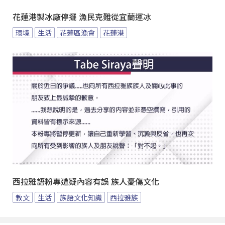
花蓮港製冰廠停擺 漁民克難從宜蘭運冰
環境
生活
花蓮區漁會
花蓮港
西拉雅語粉專遭疑內容有誤 族人憂傷文化
教文
生活
族語文化知識
西拉雅族