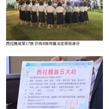
西拉雅成第17族 仍有8族待獲法定原民身分