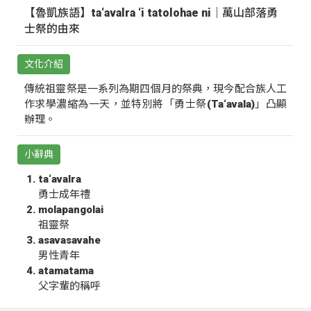
【魯凱族語】ta‘avalra ‘i tatolohae ni｜萬山部落勇
士祭的由來
文化介紹
傳統祖靈祭是一系列為期四個月的祭典，現今配合族人工
作求學濃縮為一天，並特別將「勇士祭(Ta‘avala)」凸顯
辦理。
小辭典
ta‘avalra
勇士成年禮
molapangolai
祖靈祭
asavasavahe
男性青年
atamatama
父字輩的稱呼