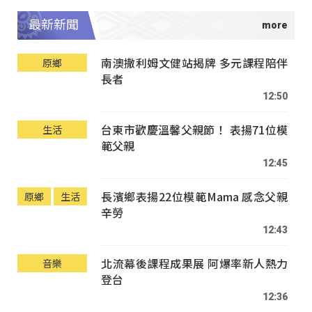
最新新聞
南澳撒利姆文健站揭牌 多元課程陪伴
原鄉
長者
12:50
台東市歡慶溫馨父親節！ 表揚71位模
生活
範父親
12:45
長濱鄉表揚22位模範Mama 感念父親
原鄉
生活
辛勞
12:43
北流幕後課程成果展 阿爆率新人熱力
音樂
登台
12:36