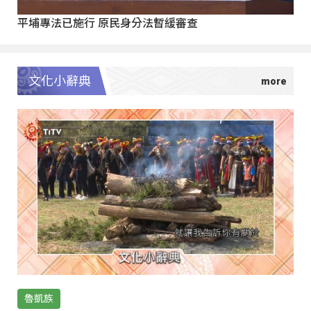
平埔專法已施行 原民身分法暫緩審查
文化小辭典
魯凱族