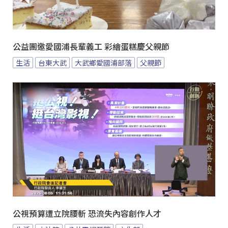
公益團邀愛國浦長輩義工 彩繪蛋糕慶父親節
生活
台東大武
大武鄉愛國浦部落
父親節
公視預算遭立院腰斬 恐流失內容創作人才