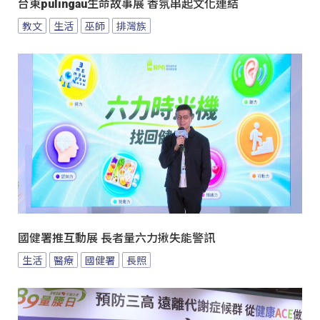
台東pulingau生命故事展 香氛串起文化連結
教文
生活
巫師
排灣族
國健署推互動展 長者量六力揪失能警訊
生活
醫療
國健署
長照