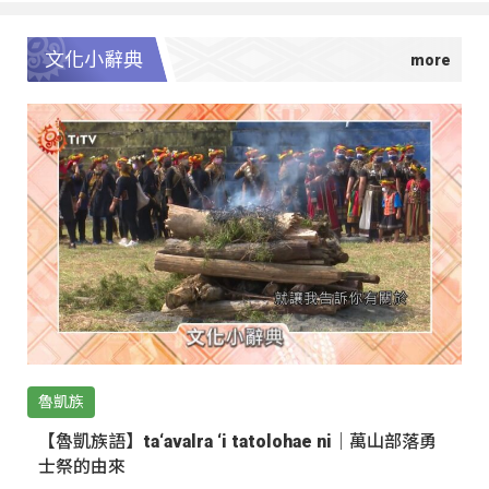
文化小辭典
魯凱族
【魯凱族語】ta‘avalra ‘i tatolohae ni｜萬山部落勇
士祭的由來