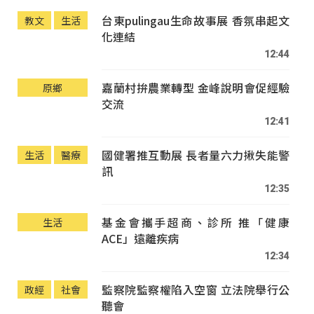
台東pulingau生命故事展 香氛串起文
教文
生活
化連結
12:44
嘉蘭村拚農業轉型 金峰說明會促經驗
原鄉
交流
12:41
國健署推互動展 長者量六力揪失能警
生活
醫療
訊
12:35
基金會攜手超商、診所 推「健康
生活
ACE」遠離疾病
12:34
監察院監察權陷入空窗 立法院舉行公
政經
社會
聽會