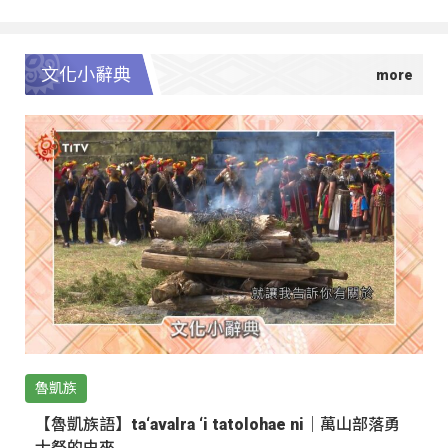
文化小辭典
魯凱族
【魯凱族語】ta‘avalra ‘i tatolohae ni｜萬山部落勇
士祭的由來