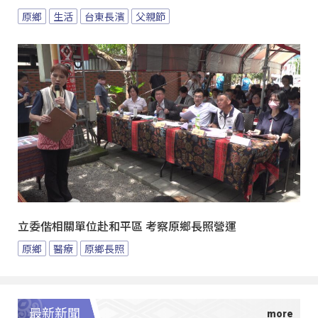
原鄉
生活
台東長濱
父親節
立委偕相關單位赴和平區 考察原鄉長照營運
原鄉
醫療
原鄉長照
最新新聞