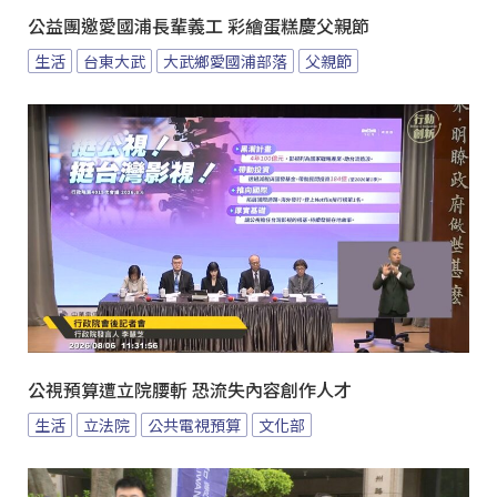
公益團邀愛國浦長輩義工 彩繪蛋糕慶父親節
生活
台東大武
大武鄉愛國浦部落
父親節
公視預算遭立院腰斬 恐流失內容創作人才
生活
立法院
公共電視預算
文化部