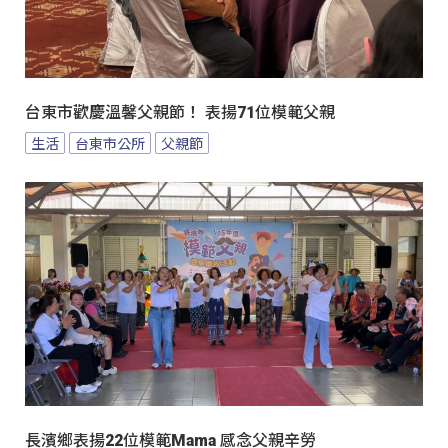
台東市歡慶溫馨父親節！ 表揚71位模範父親
生活
台東市公所
父親節
長濱鄉表揚22位模範Mama 感念父親辛勞