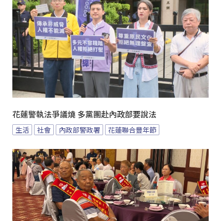
花蓮警執法爭議燒 多黨團赴內政部要說法
生活
社會
內政部警政署
花蓮聯合豐年節