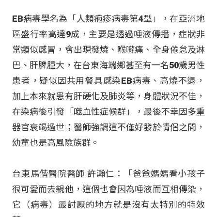
EB病毒學名為「人類疱疹病毒第4型」，在亞洲地
區盛行率高達9成，主要是透過唾液傳播，症狀非
常類似感冒，會出現發燒、喉嚨痛、全身倦怠及淋
巴、肝脾腫大，在台東海端鄉甚至有一名50歲男性
患者，疑似因共用餐具感染EB病毒、高燒不退，
加上本來就患有肝硬化及肺炎等，身體狀況不佳，
在染病後引發「噬血性症候群」，最後不幸因多重
器官衰竭過世；醫師強調這不僅好發於情侶之間，
幼童也是高風險族群。
台東馬偕醫院醫師 許瀚仁：「爸爸媽媽看小孩子
很可愛而去親他，這個也會因為唾液而互相傳染，
它（病毒）最討厭的地方就是沒有太特別的特效