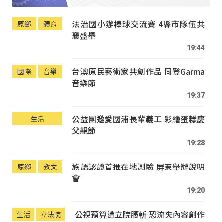
法治國小辦棒球交流賽 4縣市隊伍共
原鄉
體育
襄盛舉
19:44
台澳原民藝術家共創作品 同登Garma
國際
音樂
音樂節
19:37
公益團邀愛國浦長輩義工 彩繪蛋糕慶
生活
父親節
19:28
族語認證首推在地測驗 屏東舉辦說明
原鄉
教文
會
19:20
公視預算遭立院腰斬 恐流失內容創作
生活
立法院