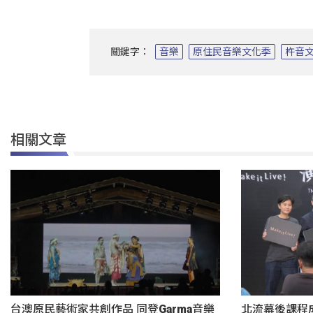
關鍵字：
音樂
原住民音樂文化季
杵音
相關文章
台澳原民藝術家共創作品 同登Garma音樂
北流幕後課程