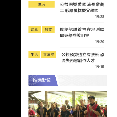
公益團邀愛國浦長輩義
生活
工 彩繪蛋糕慶父親節
19:28
族語認證首推在地測驗
原鄉
教文
屏東舉辦說明會
19:20
公視預算遭立院腰斬 恐
生活
立法院
流失內容創作人才
19:15
推薦新聞