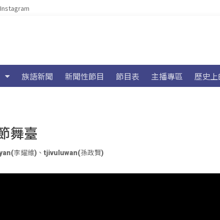
Instagram
族語新聞
新聞性節目
節目表
主播專區
歷史上
節舞臺
juyan(李耀維)
、
tjivuluwan(孫政賢)