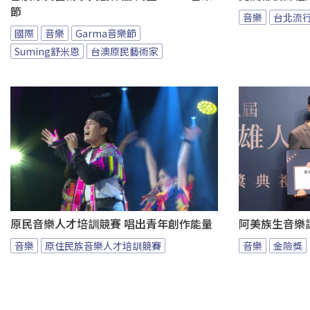
節
音樂
台北流
國際
音樂
Garma音樂節
Suming舒米恩
台澳原民藝術家
原民音樂人才培訓競賽 唱出青年創作能量
阿美族生音樂
音樂
原住民族音樂人才培訓競賽
音樂
金險獎