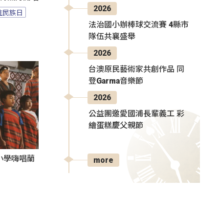
2026
住民族日
法治國小辦棒球交流賽 4縣市
隊伍共襄盛舉
2026
台澳原民藝術家共創作品 同
登Garma音樂節
2026
公益團邀愛國浦長輩義工 彩
繪蛋糕慶父親節
小學嗨唱蘭
more