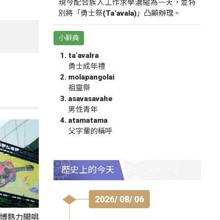
現今配合族人工作求學濃縮為一天，並特
別將「勇士祭(Ta‘avala)」凸顯辦理。
小辭典
ta‘avalra
勇士成年禮
molapangolai
祖靈祭
asavasavahe
男性青年
atamatama
父字輩的稱呼
歷史上的今天
2026/ 08/ 06
1花博熱力開唱