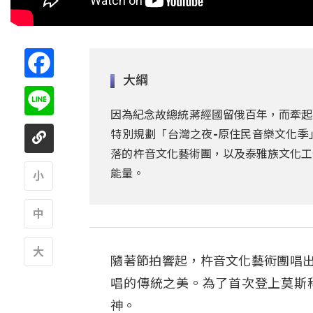
Facebook
大綱
Line
因為紀念故總統蔣經國留俄百年，而牽起
特別規劃「台灣之夜-原住民音樂文化季
落的杵音文化藝術團，以及泰雅族文化工
能量。
A
A
隨著節拍響起，杵音文化藝術團唱
A
唱的傳統之美。為了首次登上莫斯
神。