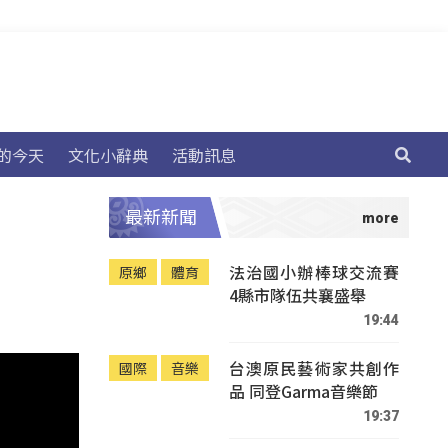
的今天
文化小辭典
活動訊息
最新新聞
法治國小辦棒球交流賽
原鄉
體育
4縣市隊伍共襄盛舉
19:44
台澳原民藝術家共創作
國際
音樂
品 同登Garma音樂節
19:37