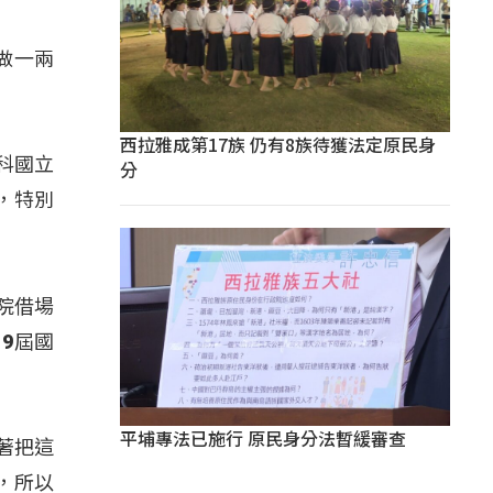
做一兩
西拉雅成第17族 仍有8族待獲法定原民身
科國立
分
，特別
院借場
9屆國
平埔專法已施行 原民身分法暫緩審查
著把這
，所以