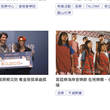
行音樂中心
演唱會學院
祭典活動
音樂
TALOMA'
原
圓山花博
談原鄉災防 奪金險獎單曲獎
首屆樂海岸音樂節 在地樂團、
陽
音樂
不滅樂團