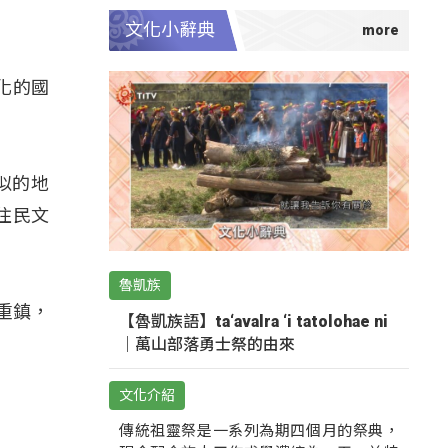
文化小辭典
化的國
似的地
住民文
魯凱族
重鎮，
【魯凱族語】ta‘avalra ‘i tatolohae ni
｜萬山部落勇士祭的由來
文化介紹
傳統祖靈祭是一系列為期四個月的祭典，