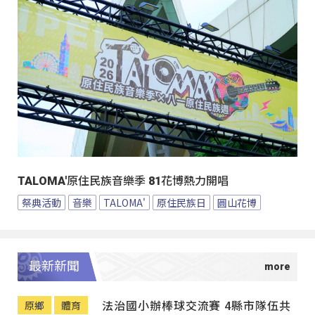
TALOMA'原住民族音樂季 81花博熱力開唱
祭典活動
音樂
TALOMA'
原住民族日
圓山花博
最新新聞
法治國小辦棒球交流賽 4縣市隊伍共
原鄉
體育