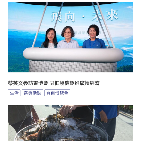
蔡英文參訪東博會 同框饒慶鈴推廣慢經濟
生活
祭典活動
台東博覽會