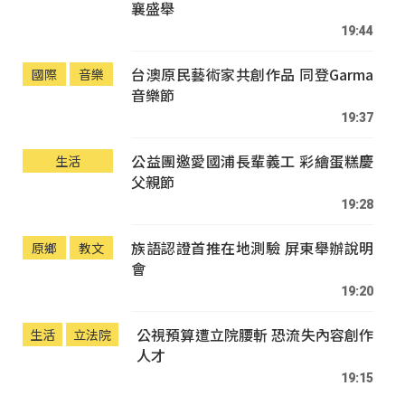
襄盛舉
19:44
台澳原民藝術家共創作品 同登Garma
國際
音樂
音樂節
19:37
公益團邀愛國浦長輩義工 彩繪蛋糕慶
生活
父親節
19:28
族語認證首推在地測驗 屏東舉辦說明
原鄉
教文
會
19:20
公視預算遭立院腰斬 恐流失內容創作
生活
立法院
人才
19:15