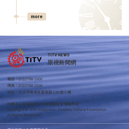
more
TITV NEWS
原視新聞網
電話：(02)2788-1600
傳真：(02)2788-1500
地址：台北市南港區重陽路 120 號 5 樓
財團法人原住民族文化事業基金會 版權所有
Copyright © 2021 Indigenous Peoples Cultural Foundation
All Rights Reserved .