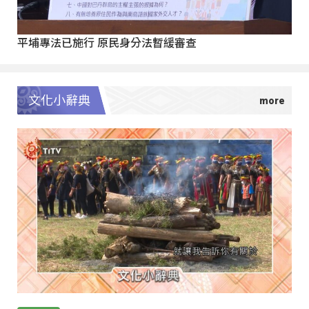
平埔專法已施行 原民身分法暫緩審查
文化小辭典