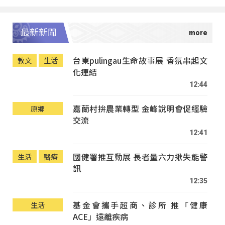
最新新聞
台東pulingau生命故事展 香氛串起文
教文
生活
化連結
12:44
嘉蘭村拚農業轉型 金峰說明會促經驗
原鄉
交流
12:41
國健署推互動展 長者量六力揪失能警
生活
醫療
訊
12:35
基金會攜手超商、診所 推「健康
生活
ACE」遠離疾病