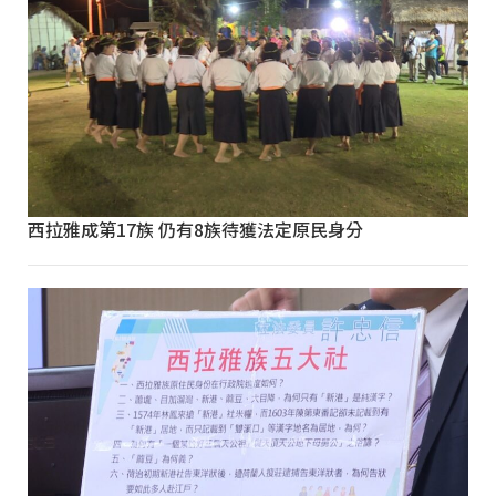
西拉雅成第17族 仍有8族待獲法定原民身分