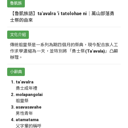
魯凱族
【魯凱族語】ta‘avalra ‘i tatolohae ni｜萬山部落勇
士祭的由來
文化介紹
傳統祖靈祭是一系列為期四個月的祭典，現今配合族人工
作求學濃縮為一天，並特別將「勇士祭(Ta‘avala)」凸顯
辦理。
小辭典
ta‘avalra
勇士成年禮
molapangolai
祖靈祭
asavasavahe
男性青年
atamatama
父字輩的稱呼