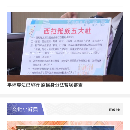
平埔專法已施行 原民身分法暫緩審查
文化小辭典