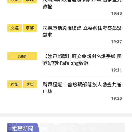
教權
19:40
司馬庫斯災後復建 立委前往考察盤點
交通
原鄉
需求
19:37
【涉己新聞】原文會新劇名爆爭議 團
原鄉
隊8/7赴Tafalong致歉
19:31
颱風逼近！普悠瑪部落族人勘查共管
原鄉
防災
山林
19:20
推薦新聞