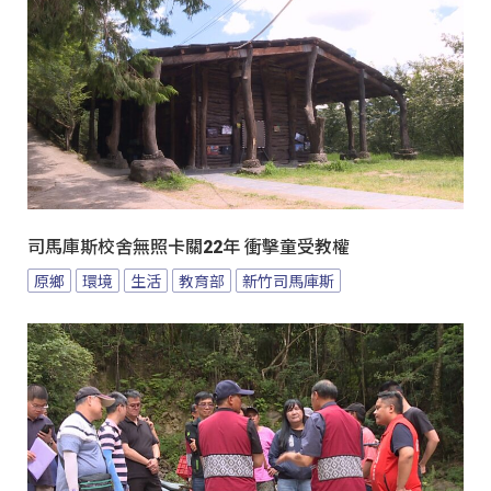
司馬庫斯校舍無照卡關22年 衝擊童受教權
原鄉
環境
生活
教育部
新竹司馬庫斯