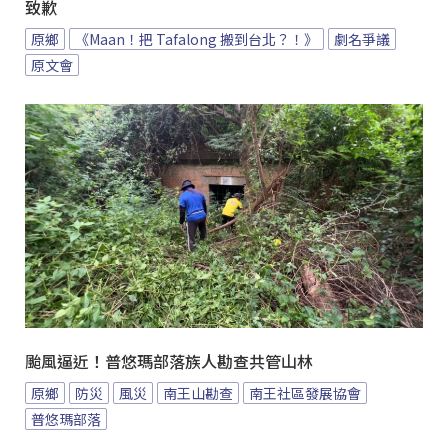
致歉
原鄉
《Maan！把 Tafalong 搬到台北？！》
劇名爭議
原文會
颱風逼近！普悠瑪部落族人勘查共管山林
原鄉
防災
風災
南王山勘查
南王社區發展協會
普悠瑪部落