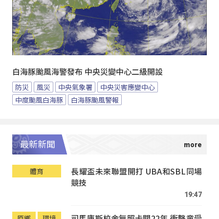
白海豚颱風海警發布 中央災變中心二級開設
防災
風災
中央氣象署
中央災害應變中心
中度颱風白海豚
白海豚颱風警報
最新新聞
長耀盃未來聯盟開打 UBA和SBL同場
體育
競技
19:47
司馬庫斯校舍無照卡關22年 衝擊童受
原鄉
環境