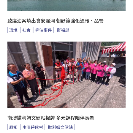
致癌油案燒出食安漏洞 朝野籲強化通報、品管
環境
社會
癌油事件
衛福部
南澳撒利姆文健站揭牌 多元課程陪伴長者
原鄉
南澳碧候村
撒利姆文健站