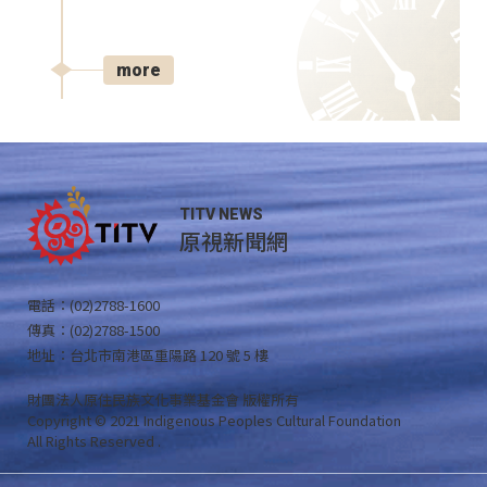
more
TITV NEWS
原視新聞網
電話：(02)2788-1600
傳真：(02)2788-1500
地址：台北市南港區重陽路 120 號 5 樓
財團法人原住民族文化事業基金會 版權所有
Copyright © 2021 Indigenous Peoples Cultural Foundation
All Rights Reserved .