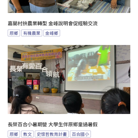
嘉蘭村拚農業轉型 金峰說明會促經驗交流
原鄉
有機農業
金峰鄉
長榮百合小暑期營 大學生伴原鄉童過暑假
原鄉
教文
史懷哲教育計畫
百合國小