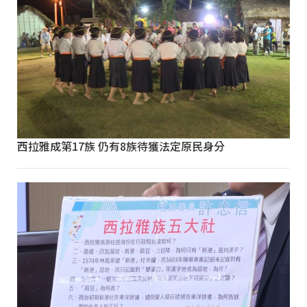
西拉雅成第17族 仍有8族待獲法定原民身分