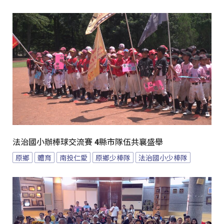
法治國小辦棒球交流賽 4縣市隊伍共襄盛舉
原鄉
體育
南投仁愛
原鄉少棒隊
法治國小少棒隊