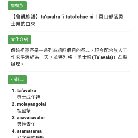
魯凱族
【魯凱族語】ta‘avalra ‘i tatolohae ni｜萬山部落勇
士祭的由來
文化介紹
傳統祖靈祭是一系列為期四個月的祭典，現今配合族人工
作求學濃縮為一天，並特別將「勇士祭(Ta‘avala)」凸顯
辦理。
小辭典
ta‘avalra
勇士成年禮
molapangolai
祖靈祭
asavasavahe
男性青年
atamatama
父字輩的稱呼