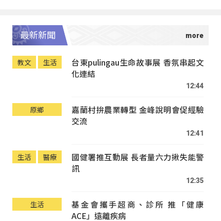
最新新聞
台東pulingau生命故事展 香氛串起文
教文
生活
化連結
12:44
嘉蘭村拚農業轉型 金峰說明會促經驗
原鄉
交流
12:41
國健署推互動展 長者量六力揪失能警
生活
醫療
訊
12:35
基金會攜手超商、診所 推「健康
生活
ACE」遠離疾病