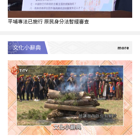
平埔專法已施行 原民身分法暫緩審查
文化小辭典