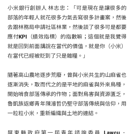
小米銀行創辦人 林志忠：「可是現在是讓很多的
部落的年輕人就花很多力氣去寫很多計畫案，然後
去跟林務局申請社區林業，然後談了很多可是都要
應付KPI（績效指標）的指數嘛；這個就是我覺得
就是回到前面講說在當代的價值，就是你（小米）
在當代已經被貶到了只是雜糧。」
隨著高山農地逐步荒廢，曾與小米共生的山麻雀也
逐漸消失，取而代之的是平地的麻雀與外來鳥種，
開始啃食部落傳承的作物；面對鳥害與資源匱乏，
魯凱族返鄉青年陳濬哲仍堅守部落傳統與信仰，用
一粒粒小米，重新編織與土地的連結。
屏東縣政府第一屆青年諮詢委員 Lawcu．