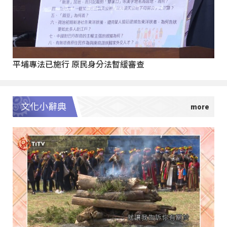
平埔專法已施行 原民身分法暫緩審查
文化小辭典