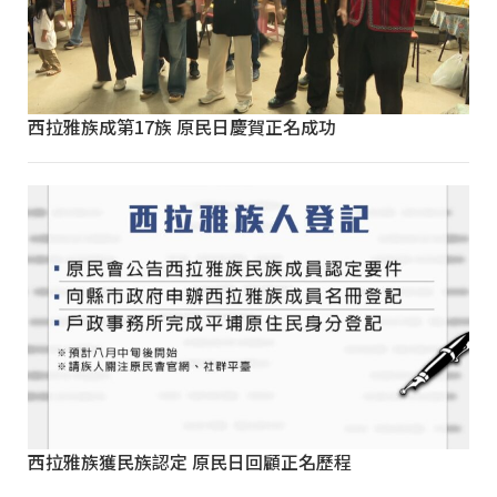
西拉雅族成第17族 原民日慶賀正名成功
西拉雅族獲民族認定 原民日回顧正名歷程