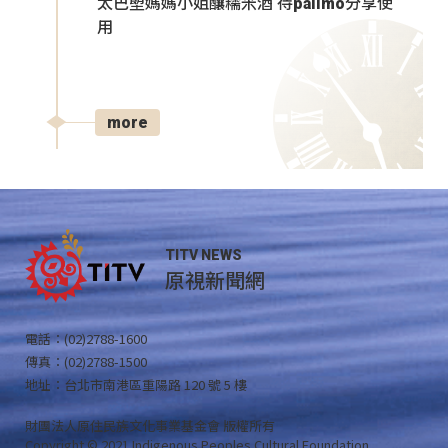
太巴塱媽媽小姐釀糯米酒 待palimo分享使
用
more
TITV NEWS
原視新聞網
電話：(02)2788-1600
傳真：(02)2788-1500
地址：台北市南港區重陽路 120 號 5 樓
財團法人原住民族文化事業基金會 版權所有
Copyright © 2021 Indigenous Peoples Cultural Foundation