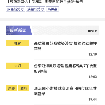
【族語新勢力】第9集 | 馬美惠的巧手藝語 預告
族語新勢力
族語新勢力
馬美惠
最新新聞
高雄議員范織欽疑涉貪 檢調約談聲押
社會
禁見
12:19
台東沿海風浪增強 離島客輪8/7午後至
交通
8/9停航
12:03
法治國小辦棒球交流賽 4縣市隊伍共
原鄉
體育
襄盛舉
19:44