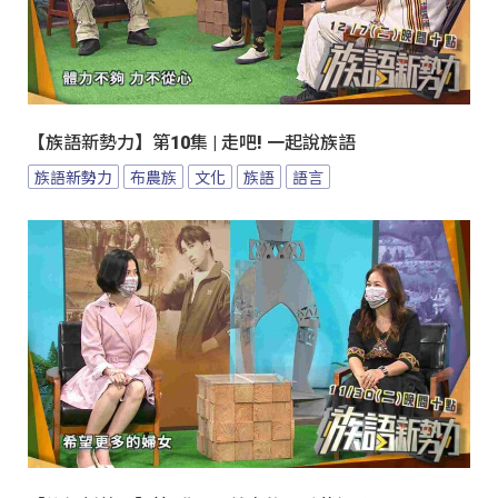
【族語新勢力】第10集 | 走吧! 一起說族語
族語新勢力
布農族
文化
族語
語言