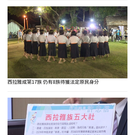
西拉雅成第17族 仍有8族待獲法定原民身分