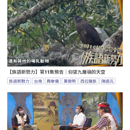
【族語新勢力】第11集預告｜仰望九層嶺的天空
族語新勢力
台南
周幸儀
萬俊明
西拉雅族
陳語汎