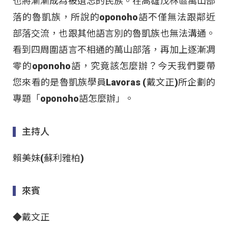
也將漸漸成為被遺忘的民族。在高雄茂林區萬山部
落的魯凱族，所說的oponoho語不僅無法跟鄰近
部落交流，也跟其他語言別的魯凱族也無法溝通。
看到四周圍語言不相通的萬山部落，再加上逐漸凋
零的oponoho語，究竟該怎麼辦？今天我們要帶
您來看的是魯凱族學員Lavoras (戴文正)所企劃的
專題「oponoho語怎麼辦」。
主持人
賴美妹(蘇利雅柏)
來賓
◆戴文正