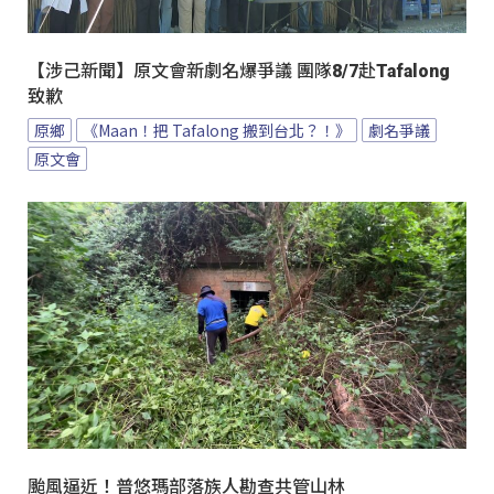
【涉己新聞】原文會新劇名爆爭議 團隊8/7赴Tafalong
致歉
原鄉
《Maan！把 Tafalong 搬到台北？！》
劇名爭議
原文會
颱風逼近！普悠瑪部落族人勘查共管山林