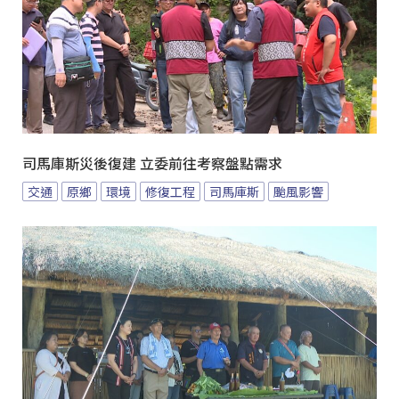
司馬庫斯災後復建 立委前往考察盤點需求
交通
原鄉
環境
修復工程
司馬庫斯
颱風影響