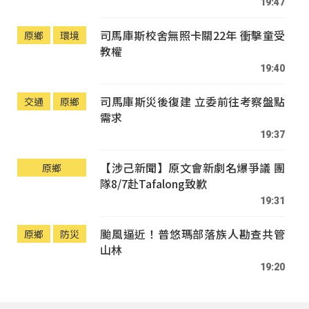
19:47
司馬庫斯校舍無照卡關22年 衝擊童受
原鄉
環境
教權
19:40
司馬庫斯災後復建 立委前往考察盤點
交通
原鄉
需求
19:37
【涉己新聞】原文會新劇名爆爭議 團
原鄉
隊8/7赴Tafalong致歉
19:31
颱風逼近！普悠瑪部落族人勘查共管
原鄉
防災
山林
19:20