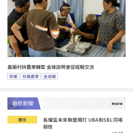
嘉蘭村拚農業轉型 金峰說明會促經驗交流
原鄉
有機農業
金峰鄉
最新新聞
長耀盃未來聯盟開打 UBA和SBL同場
體育
競技