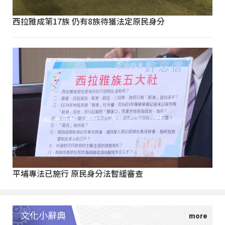
西拉雅成第17族 仍有8族待獲法定原民身分
平埔專法已施行 原民身分法暫緩審查
文化小辭典