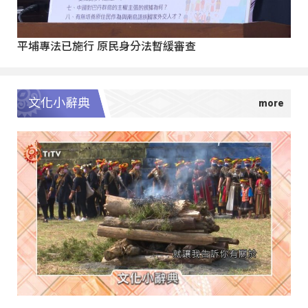
平埔專法已施行 原民身分法暫緩審查
文化小辭典