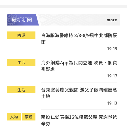
最新新聞
白海豚海警維持 8/8-8/9晨中北部防豪
防災
雨
19:19
海外網購App為民間營運 收費、個資
生活
引疑慮
19:17
台東窯藝慶父親節 邀父子做陶碗感念
生活
土地
19:13
南投仁愛表揚16位模範父親 感謝爸爸
人物
原鄉
辛勞