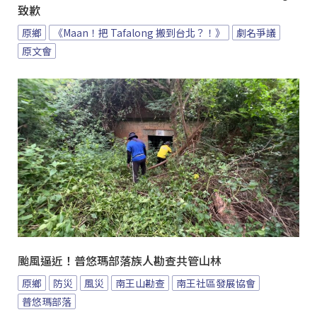
致歉
原鄉
《Maan！把 Tafalong 搬到台北？！》
劇名爭議
原文會
颱風逼近！普悠瑪部落族人勘查共管山林
原鄉
防災
風災
南王山勘查
南王社區發展協會
普悠瑪部落