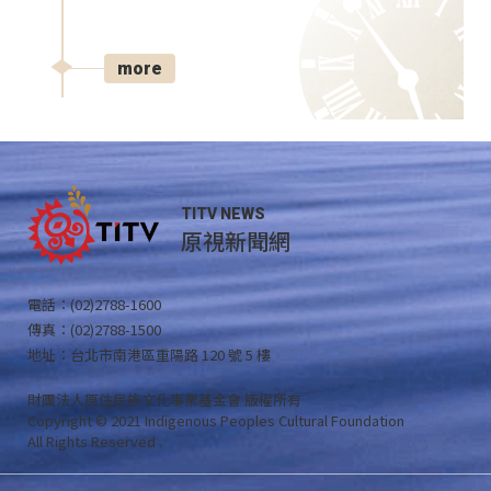
more
TITV NEWS
原視新聞網
電話：(02)2788-1600
傳真：(02)2788-1500
地址：台北市南港區重陽路 120 號 5 樓
財團法人原住民族文化事業基金會 版權所有
Copyright © 2021 Indigenous Peoples Cultural Foundation
All Rights Reserved .