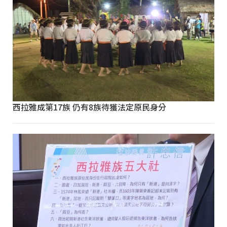
西拉雅成第17族 仍有8族待獲法定原民身分