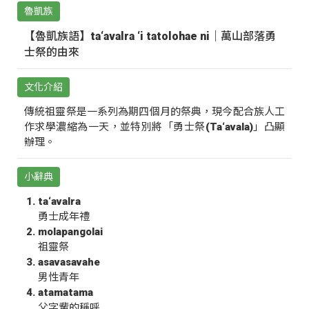
魯凱族
【魯凱族語】ta‘avalra ‘i tatolohae ni｜萬山部落勇
士祭的由來
文化介紹
傳統祖靈祭是一系列為期四個月的祭典，現今配合族人工
作求學濃縮為一天，並特別將「勇士祭(Ta‘avala)」凸顯
辦理。
小辭典
ta‘avalra
勇士成年禮
molapangolai
祖靈祭
asavasavahe
男性青年
atamatama
父字輩的稱呼