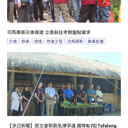
司馬庫斯災後復建 立委前往考察盤點需求
交通
原鄉
環境
修復工程
司馬庫斯
颱風影響
【涉己新聞】原文會新劇名爆爭議 團隊8/7赴Tafalong