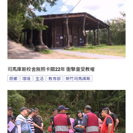
司馬庫斯校舍無照卡關22年 衝擊童受教權
原鄉
環境
生活
教育部
新竹司馬庫斯