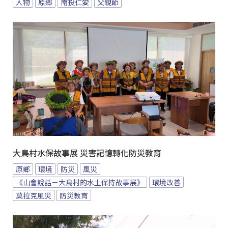
人物
原鄉
南投仁愛
父親節
大鳥村水保故事展 災害記憶轉化防災教育
原鄉
環境
防災
風災
《山會說話－大鳥村的水土保持故事展》
環境改善
莫拉克風災
防災教育