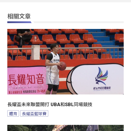
相關文章
長耀盃未來聯盟開打 UBA和SBL同場競技
體育
長耀盃籃球賽