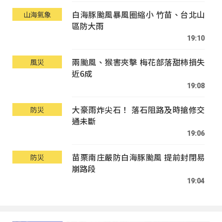
白海豚颱風暴風圈縮小 竹苗、台北山
山海氣象
區防大雨
19:10
兩颱風、猴害夾擊 梅花部落甜柿損失
風災
近6成
19:08
大豪雨炸尖石！ 落石阻路及時搶修交
防災
通未斷
19:06
苗栗南庄嚴防白海豚颱風 提前封閉易
防災
崩路段
19:04