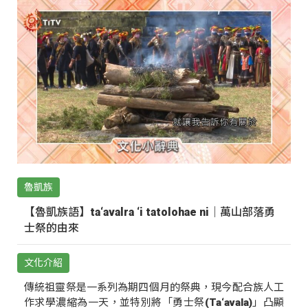
魯凱族
【魯凱族語】ta‘avalra ‘i tatolohae ni｜萬山部落勇
士祭的由來
文化介紹
傳統祖靈祭是一系列為期四個月的祭典，現今配合族人工
作求學濃縮為一天，並特別將「勇士祭(Ta‘avala)」凸顯