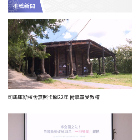
推薦新聞
司馬庫斯校舍無照卡關22年 衝擊童受教權