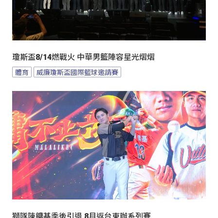
瓊斯盃8/14燃戰火 中華男籃陣容星光熠熠
體育
威廉瓊斯盃國際籃球邀請賽
獅隊陳鏞基季後引退 8月返台東辦系列賽