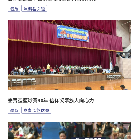
體育
陳鏞基引退
泰青盃籃球賽40年 信仰凝聚族人向心力
體育
泰青盃籃球賽