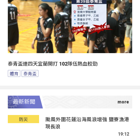
泰青盃連四天宜蘭開打 102隊伍熱血較勁
體育
泰青盃
最新新聞
颱風外圍花蓮沿海風浪增強 鹽寮漁港
防災
現長浪
19:12