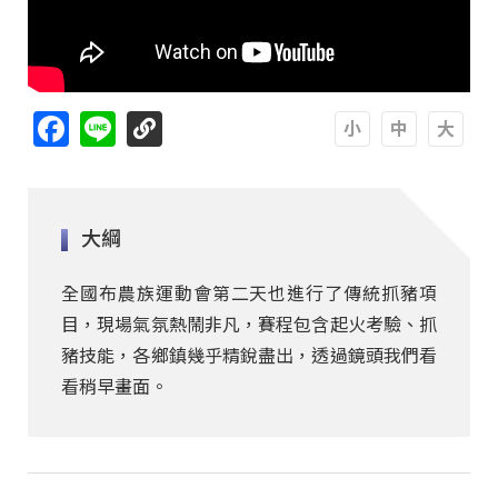
Facebook
Line
A
A
A
大綱
全國布農族運動會第二天也進行了傳統抓豬項
目，現場氣氛熱鬧非凡，賽程包含起火考驗、抓
豬技能，各鄉鎮幾乎精銳盡出，透過鏡頭我們看
看稍早畫面。