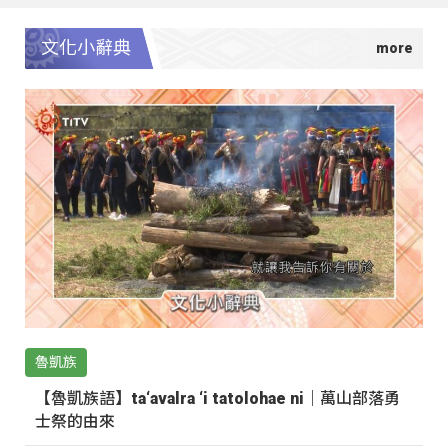
文化小辭典
魯凱族
【魯凱族語】ta‘avalra ‘i tatolohae ni｜萬山部落勇
士祭的由來