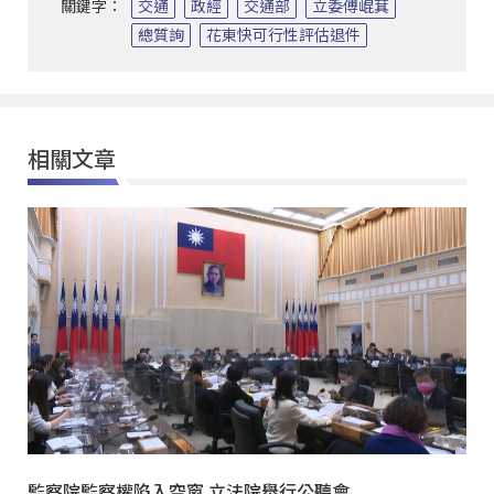
關鍵字：
交通
政經
交通部
立委傅崐萁
總質詢
花東快可行性評估退件
相關文章
監察院監察權陷入空窗 立法院舉行公聽會