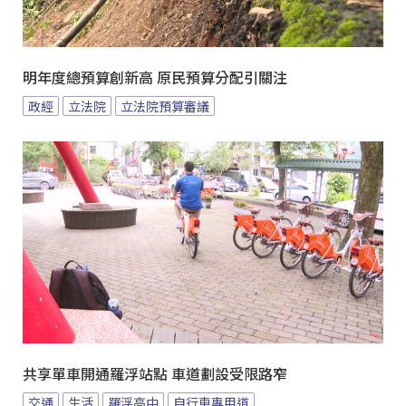
明年度總預算創新高 原民預算分配引關注
政經
立法院
立法院預算審議
共享單車開通羅浮站點 車道劃設受限路窄
交通
生活
羅浮高中
自行車專用道