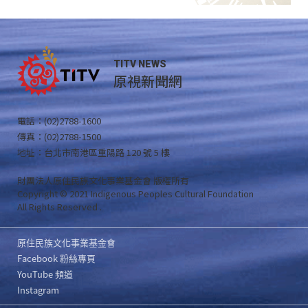
TITV NEWS
原視新聞網
電話：(02)2788-1600
傳真：(02)2788-1500
地址：台北市南港區重陽路 120 號 5 樓
財團法人原住民族文化事業基金會 版權所有
Copyright © 2021 Indigenous Peoples Cultural Foundation
All Rights Reserved .
原住民族文化事業基金會
Facebook 粉絲專頁
YouTube 頻道
Instagram