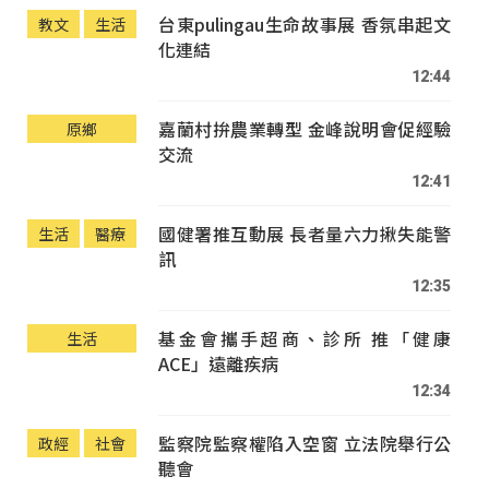
台東pulingau生命故事展 香氛串起文
教文
生活
化連結
12:44
嘉蘭村拚農業轉型 金峰說明會促經驗
原鄉
交流
12:41
國健署推互動展 長者量六力揪失能警
生活
醫療
訊
12:35
基金會攜手超商、診所 推「健康
生活
ACE」遠離疾病
12:34
監察院監察權陷入空窗 立法院舉行公
政經
社會
聽會