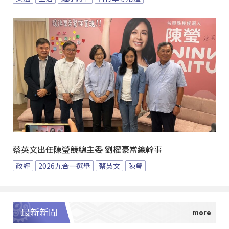
蔡英文出任陳瑩競總主委 劉櫂豪當總幹事
政經
2026九合一選舉
蔡英文
陳瑩
最新新聞