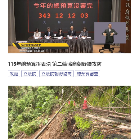
115年總預算拚表決 第二輪協商朝野續攻防
政經
立法院
立法院朝野協商
總預算審查