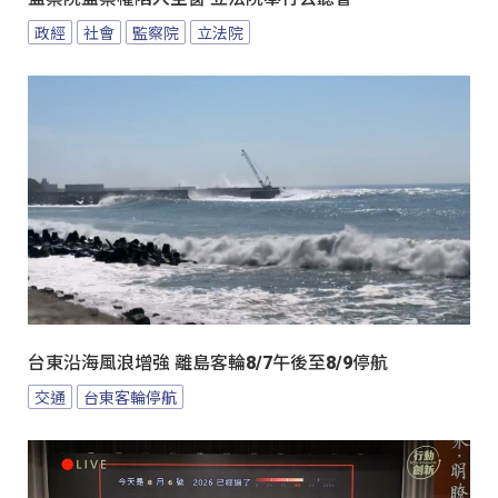
政經
社會
監察院
立法院
台東沿海風浪增強 離島客輪8/7午後至8/9停航
交通
台東客輪停航