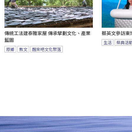
傳統工法建泰雅家屋 傳承擘劃文化、產業
蔡英文參訪東
藍圖
生活
祭典活
原鄉
教文
醒來吧文化聚落