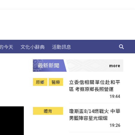
的今天
文化小辭典
活動訊息
最新新聞
立委偕相關單位赴和平
原鄉
醫療
區 考察原鄉長照營運
19:44
瓊斯盃8/14燃戰火 中華
體育
男籃陣容星光熠熠
19:26