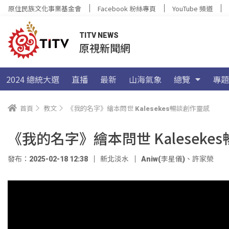
原住民族文化事業基金會
Facebook 粉絲專頁
YouTube 頻道
TITV NEWS
原視新聞網
2024 總統大選
直播
最新
山海氣象
總覽
專題
首頁
教文
《我的名字》繪本問世 Kalesekes暢談創作靈感
《我的名字》繪本問世 Kaleseke
發布：2025-02-18 12:38
新北淡水
Aniw(李星儀)
、
許家榮