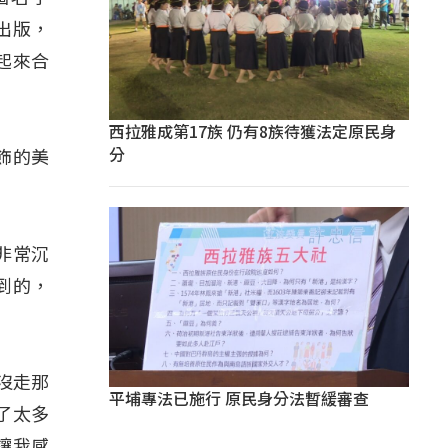
出版，
起來合
西拉雅成第17族 仍有8族待獲法定原民身
分
飾的美
非常沉
到的，
沒走那
平埔專法已施行 原民身分法暫緩審查
了太多
讓我感