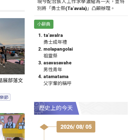
現今配合族人工作求學濃縮為一天，並特
別將「勇士祭(Ta‘avala)」凸顯辦理。
小辭典
ta‘avalra
勇士成年禮
molapangolai
祖靈祭
asavasavahe
男性青年
atamatama
結展部落文
父字輩的稱呼
樂節
歷史上的今天
2026/ 08/ 05