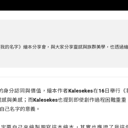
日舉行《我的名字》繪本分享會，與大家分享靈感與族群美學，也透過
分認同與價值，繪本作者Kalesekes在16日舉行《
與美感；而Kalesekes也提到即使創作過程困難重重
自己名字的意義。
）：「決定要自己來繪製跟寫這本繪本，其實也應證了我這