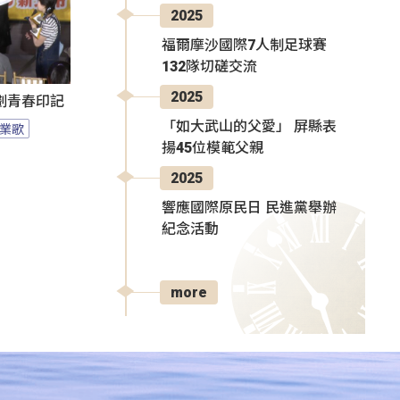
2025
福爾摩沙國際7人制足球賽
132隊切磋交流
2025
刻劃青春印記
「如大武山的父愛」 屏縣表
業歌
揚45位模範父親
2025
響應國際原民日 民進黨舉辦
紀念活動
more