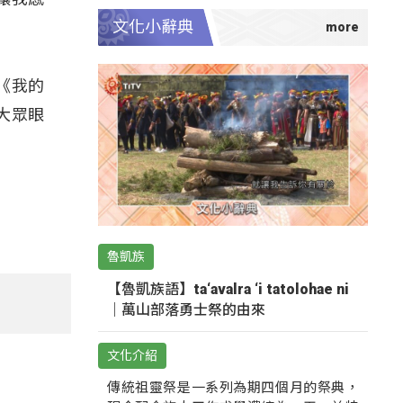
文化小辭典
《我的
大眾眼
魯凱族
【魯凱族語】ta‘avalra ‘i tatolohae ni
｜萬山部落勇士祭的由來
文化介紹
傳統祖靈祭是一系列為期四個月的祭典，