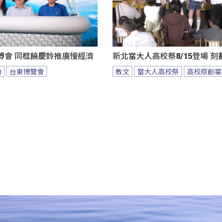
博會 同框饒慶鈴推廣慢經濟
新北當大人高校祭8/15登場 
動
台東博覽會
教文
當大人高校祭
高校原創畢