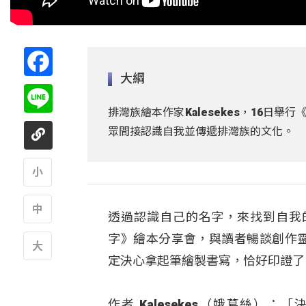
Facebook
大綱
Line
排灣族繪本作家Kalesekes，16
眾間接認識自我並傳遞排灣族的文化。
A
透過認識自己的名字，來找到自我的身
A
字》繪本分享會，與讀者暢談創作靈感
定決心拿起筆繪製書寫，恰好印證了
A
作者 Kalesekes（娥葛絲