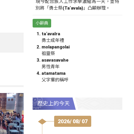
現今配合族人工作求學濃縮為一天，並特
別將「勇士祭(Ta‘avala)」凸顯辦理。
小辭典
ta‘avalra
勇士成年禮
molapangolai
祖靈祭
asavasavahe
男性青年
atamatama
父字輩的稱呼
歷史上的今天
2026/ 08/ 07