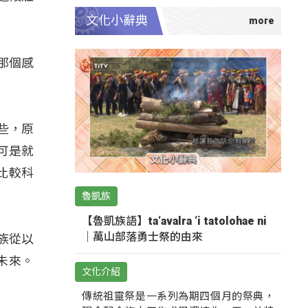
文化小辭典
那個感
些，原
可是就
比較科
魯凱族
【魯凱族語】ta‘avalra ‘i tatolohae ni
｜萬山部落勇士祭的由來
民族從以
未來。
文化介紹
傳統祖靈祭是一系列為期四個月的祭典，