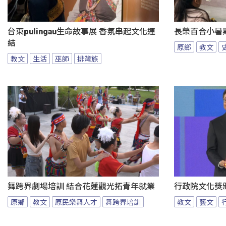
台東pulingau生命故事展 香氛串起文化連
長榮百合小暑
結
原鄉
教文
教文
生活
巫師
排灣族
舞跨界劇場培訓 結合花蓮觀光拓青年就業
行政院文化獎
原鄉
教文
原民樂舞人才
舞跨界培訓
教文
藝文