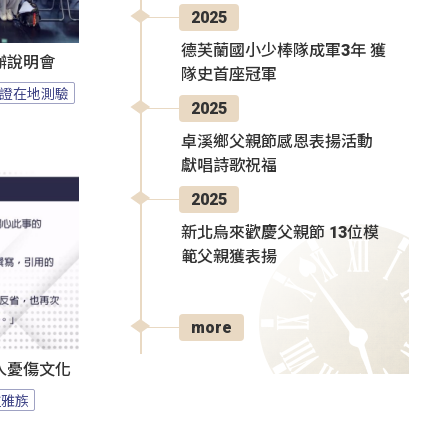
2025
德芙蘭國小少棒隊成軍3年 獲
辦說明會
隊史首座冠軍
證在地測驗
2025
卓溪鄉父親節感恩表揚活動
獻唱詩歌祝福
2025
新北烏來歡慶父親節 13位模
範父親獲表揚
more
人憂傷文化
拉雅族