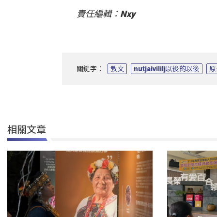
責任編輯：Nxy
關鍵字：
教文
nutjaivililj以後的以後
原
相關文章