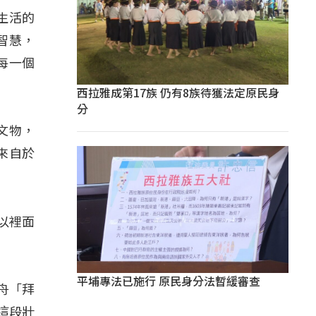
生活的
智慧，
每一個
西拉雅成第17族 仍有8族待獲法定原民身
分
文物，
來自於
以裡面
平埔專法已施行 原民身分法暫緩審查
舟「拜
g這段壯