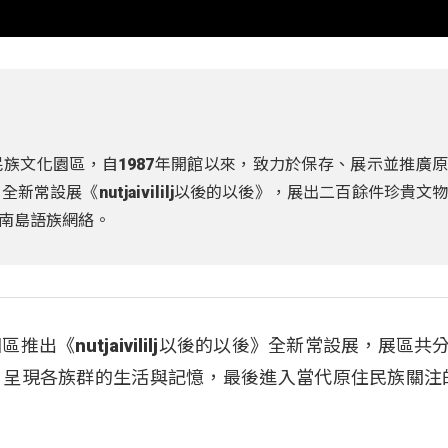
族文化園區，自1987年開館以來，致力於保存、展示並推廣
常設展《nutjaivililj以後的以後》，展出二百餘件珍貴文
南島語族網絡。
出《nutjaivililj以後的以後》全新常設展，展區共
，呈現各族群的生活與記憶，最後進入當代原住民族關注