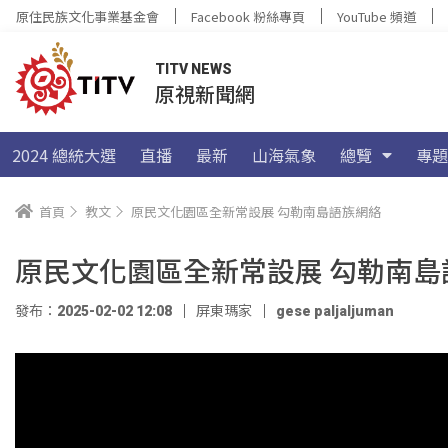
原住民族文化事業基金會
Facebook 粉絲專頁
YouTube 頻道
TITV NEWS
原視新聞網
2024 總統大選
直播
最新
山海氣象
總覽
專題
首頁
教文
原民文化園區全新常設展 勾勒南島語族網絡
原民文化園區全新常設展 勾勒南島
發布：2025-02-02 12:08
屏東瑪家
gese paljaljuman