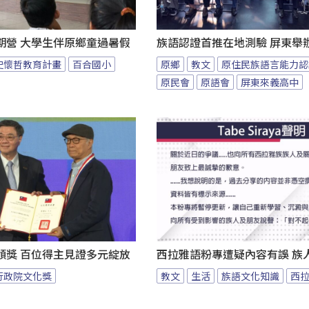
期營 大學生伴原鄉童過暑假
族語認證首推在地測驗 屏東舉
史懷哲教育計畫
百合國小
原鄉
教文
原住民族語言能力認
原民會
原語會
屏東來義高中
頒獎 百位得主見證多元綻放
西拉雅語粉專遭疑內容有誤 族
行政院文化獎
教文
生活
族語文化知識
西