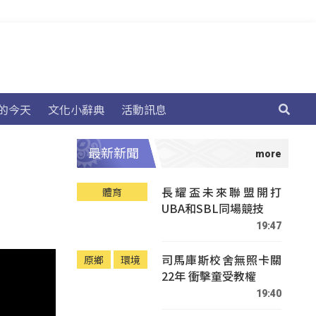
的今天
文化小辭典
活動訊息
最新新聞
長耀盃未來聯盟開打
體育
UBA和SBL同場競技
19:47
司馬庫斯校舍無照卡關
原鄉
環境
22年 衝擊童受教權
19:40