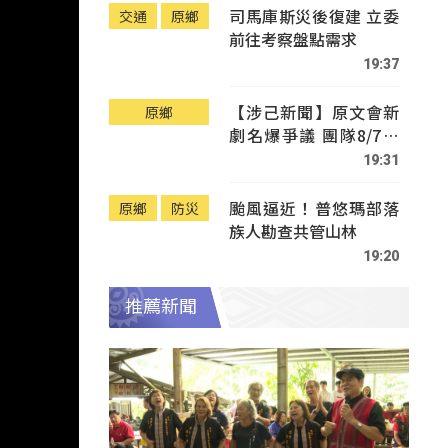
司馬庫斯災後復建 立委
交通
原鄉
前往考察盤點需求
19:37
【涉己新聞】原文會新
原鄉
劇名爆爭議 團隊8/7赴
Tafalong致歉
19:31
颱風逼近！普悠瑪部落
原鄉
防災
族人勘查共管山林
19:20
推薦新聞