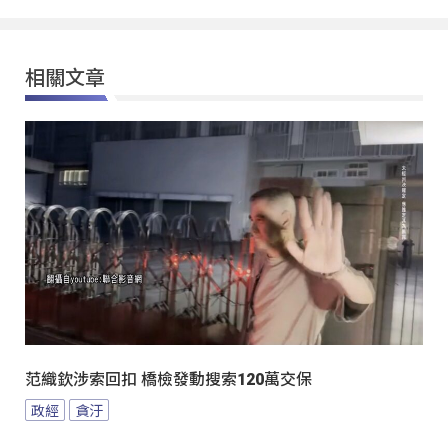
相關文章
范織欽涉索回扣 橋檢發動搜索120萬交保
政經
貪汙