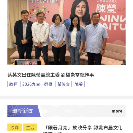
蔡英文出任陳瑩競總主委 劉櫂豪當總幹事
政經
2026九合一選舉
蔡英文
陳瑩
最新新聞
「跟著月亮」放映分享 認識布農文化
原鄉
生活