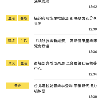
深厚底蘊
12:42
探詢布農族尾椎療法 那瑪夏耆老分享
生活
醫療
見聞
12:39
「領航長壽新經濟」 高齡健康產業博
環境
生活
覽會登場
12:36
衛福部喜辦成果展 全台廣設社區營養
環境
生活
中心
12:34
台北達拉愛音樂季登場 泰雅世代接力
音樂
唱族語
12:30