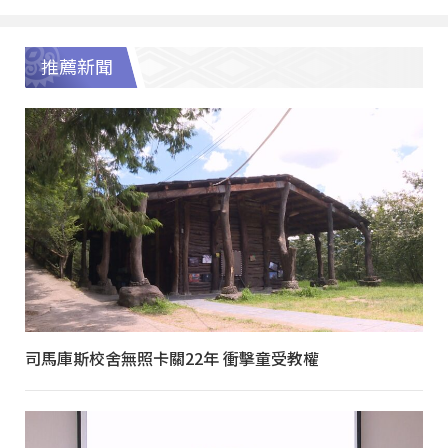
推薦新聞
司馬庫斯校舍無照卡關22年 衝擊童受教權