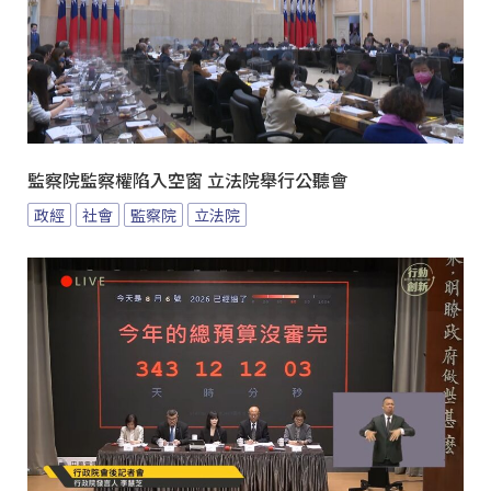
監察院監察權陷入空窗 立法院舉行公聽會
政經
社會
監察院
立法院