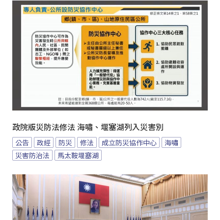
政院版災防法修法 海嘯、堰塞湖列入災害別
公告
政經
防災
修法
成立防災協作中心
海嘯
災害防治法
馬太鞍堰塞湖