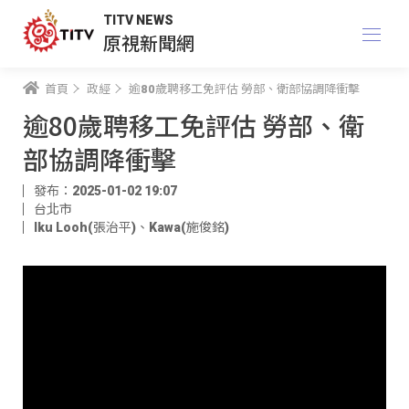
TITV NEWS
原視新聞網
首頁
政經
逾80歲聘移工免評估 勞部、衛部協調降衝擊
逾80歲聘移工免評估 勞部、衛
部協調降衝擊
發布：2025-01-02 19:07
台北市
Iku Looh(張治平)
、
Kawa(施俊銘)