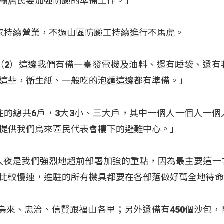
籲居民要加強防颱的準備工作。」
家持續營業，不過山區防颱工持續進行不馬虎。
（2）這邊我們有備一臺發電機及油料、還有睡袋、還有
這些，衛生紙、一般吃的泡麵這邊都有準備。」
住的總共6戶，3大3小、三大戶，其中一個人一個人一個
提供我們烏來區民代表會樓下的避難中心。」
到入夜是我們強烈地超前部署加強的重點，因為最主要這一
比較慢速，進駐的所有機具都要在各部落做好萬全地待
至烏來、忠治、信賢跟福山各里；另外還備有450個沙包，