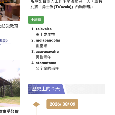
現今配合族人工作求學濃縮為一天，並特
別將「勇士祭(Ta‘avala)」凸顯辦理。
小辭典
化防災教育
ta‘avalra
勇士成年禮
molapangolai
事展》
祖靈祭
asavasavahe
男性青年
atamatama
父字輩的稱呼
歷史上的今天
2026/ 08/ 09
擊童受教權