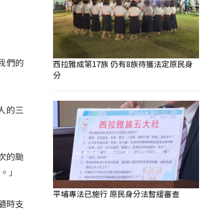
西拉雅成第17族 仍有8族待獲法定原民身
我們的
分
人的三
次的颱
命。」
平埔專法已施行 原民身分法暫緩審查
隨時支