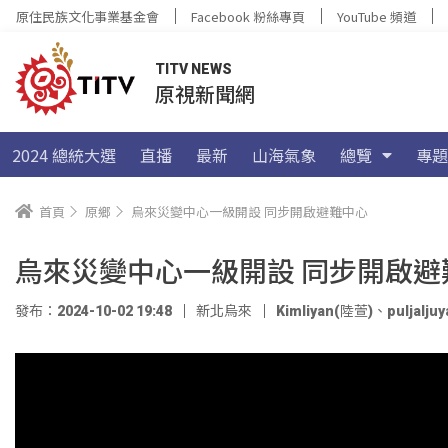
原住民族文化事業基金會
Facebook 粉絲專頁
YouTube 頻道
TITV NEWS
原視新聞網
2024 總統大選
直播
最新
山海氣象
總覽
專題
首頁
原鄉
烏來災變中心一級開設 同步開啟避難中心
烏來災變中心一級開設 同步開啟避
發布：2024-10-02 19:48
新北烏來
Kimliyan(陸萱)
、
puljalj