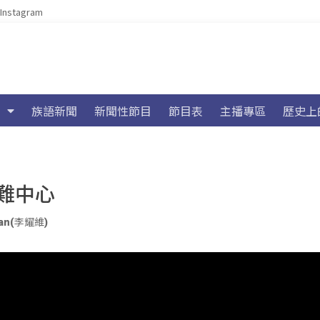
Instagram
族語新聞
新聞性節目
節目表
主播專區
歷史上
難中心
uyan(李耀維)