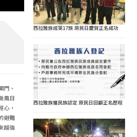
西拉雅族成第17族 原民日慶賀正名成功
閘門、
颱風目
西拉雅族獲民族認定 原民日回顧正名歷程
輕心，
的避難
來越強