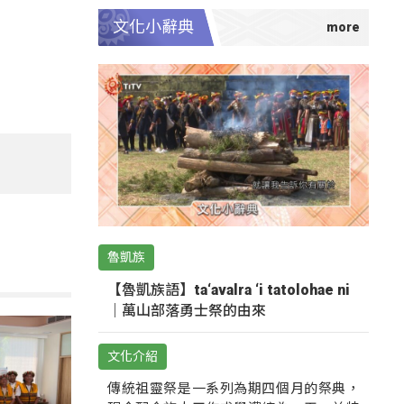
文化小辭典
魯凱族
【魯凱族語】ta‘avalra ‘i tatolohae ni
｜萬山部落勇士祭的由來
文化介紹
傳統祖靈祭是一系列為期四個月的祭典，