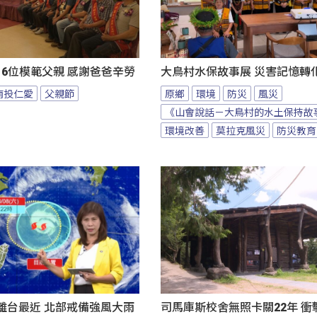
6位模範父親 感謝爸爸辛勞
大鳥村水保故事展 災害記憶轉
南投仁愛
父親節
原鄉
環境
防災
風災
《山會說話－大鳥村的水土保持故
環境改善
莫拉克風災
防災教育
9離台最近 北部戒備強風大雨
司馬庫斯校舍無照卡關22年 衝