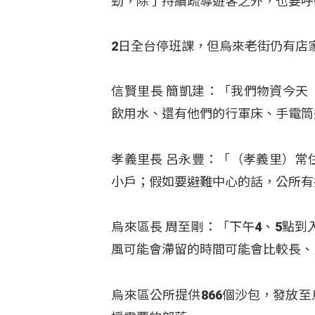
勁，除了持續疏導遊客之外，也要呼
2日全台停班課，但烏來老街仍有店
信賢里長 簡凱建：「我們物資今天
飲用水、還有他們的行軍床、手電筒
孝義里長 呂永豐：「（孝義里）常
小戶；假如要避難中心的話，公所有
烏來區長 周至剛：「下午4、5點
風可能會滯留的時間可能會比較長、
烏來區公所提供866個沙包，發放