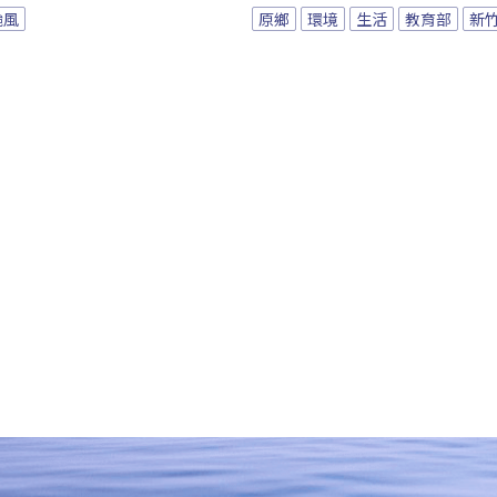
颱風
原鄉
環境
生活
教育部
新