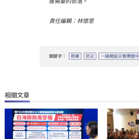
援需要的部落。
責任編輯：林懷恩
關鍵字：
原鄉
防災
一級開設災害應變
相關文章