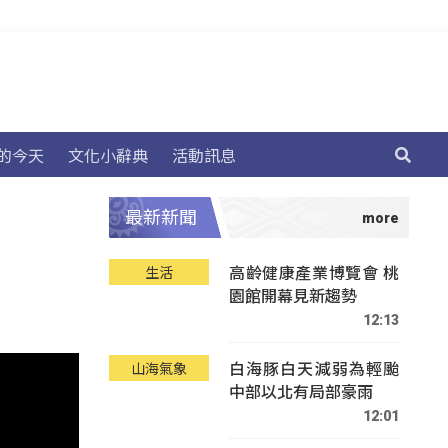
的今天
文化小辭典
活動訊息
最新新聞
高齡健康產業博覽會 桃
生活
園館開幕見新趨勢
12:13
白海豚白天減弱為輕颱
山海氣象
中部以北有局部豪雨
12:01