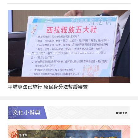
平埔專法已施行 原民身分法暫緩審查
文化小辭典