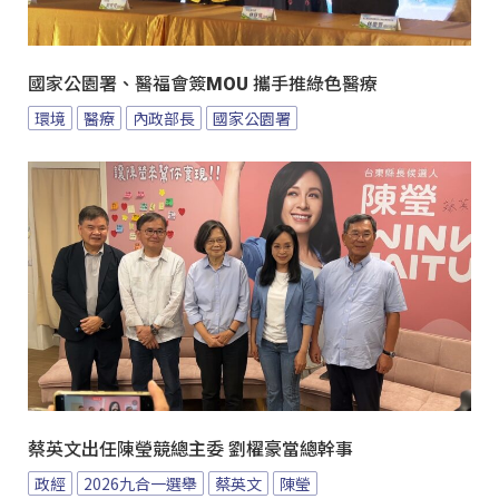
國家公園署、醫福會簽MOU 攜手推綠色醫療
環境
醫療
內政部長
國家公園署
蔡英文出任陳瑩競總主委 劉櫂豪當總幹事
政經
2026九合一選舉
蔡英文
陳瑩