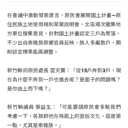
在會議中激動發表建言，原民會展開國土計畫—原
住民族土地使用規則草案說明會，北區場次邀集地
方單位搜集意見，針對國土計畫認定三戶為聚落，
不少出自泰雅族原鄉官員反映，族人多屬散戶，期
盼認定標準能再調整。
新竹縣府原民處長 雲天寶：「從15戶弄到3戶，現
在為什麼不弄到一戶也進去呢？是面子的問題嗎？
是你由上而下嗎？」
新竹縣議員 張益生：「可能要請原民會多幫我們
考慮一下，各族群他在株距上的習俗文化，這是第
一點，尤其是泰雅族。」