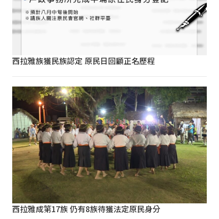
西拉雅族獲民族認定 原民日回顧正名歷程
西拉雅成第17族 仍有8族待獲法定原民身分