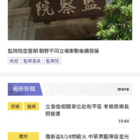
監院陷空窗期 朝野不同立場牽動後續發展
政經
監察委員
監察院
最新新聞
立委偕相關單位赴和平區 考察原鄉長
原鄉
醫療
照營運
19:44
瓊斯盃8/14燃戰火 中華男籃陣容星光
體育