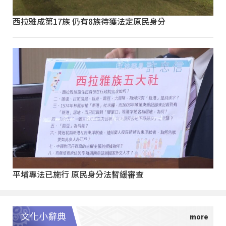
西拉雅成第17族 仍有8族待獲法定原民身分
平埔專法已施行 原民身分法暫緩審查
文化小辭典