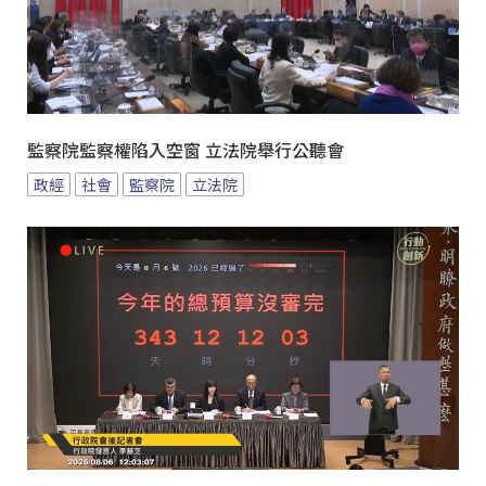
監察院監察權陷入空窗 立法院舉行公聽會
政經
社會
監察院
立法院