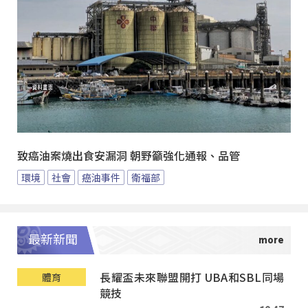
致癌油案燒出食安漏洞 朝野籲強化通報、品管
環境
社會
癌油事件
衛福部
最新新聞
長耀盃未來聯盟開打 UBA和SBL同場
體育
競技