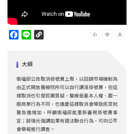
Facebook
Line
A
A
A
大綱
衛福部公告取消掛號費上限，以回歸市場機制為
由正式開放醫療院所可以自行調漲掛號費，但這
樣取消也引發民團質疑，醫療是基本人權、跟一
般商業行為不同，也擔憂這樣取消會導致民眾就
醫負擔增加，呼籲衛福部能重新審視掛號費事
宜；薛瑞元強調如果有違法聯合行為，可向公平
會舉報進行調查。