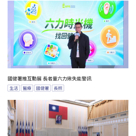
國健署推互動展 長者量六力揪失能警訊
生活
醫療
國健署
長照