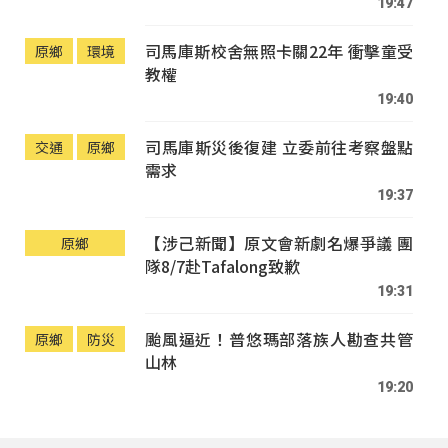
19:47
司馬庫斯校舍無照卡關22年 衝擊童受
原鄉
環境
教權
19:40
司馬庫斯災後復建 立委前往考察盤點
交通
原鄉
需求
19:37
【涉己新聞】原文會新劇名爆爭議 團
原鄉
隊8/7赴Tafalong致歉
19:31
颱風逼近！普悠瑪部落族人勘查共管
原鄉
防災
山林
19:20