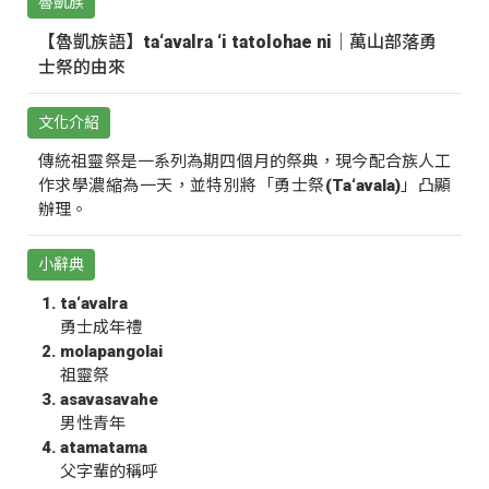
魯凱族
【魯凱族語】ta‘avalra ‘i tatolohae ni｜萬山部落勇
士祭的由來
文化介紹
傳統祖靈祭是一系列為期四個月的祭典，現今配合族人工
作求學濃縮為一天，並特別將「勇士祭(Ta‘avala)」凸顯
辦理。
小辭典
ta‘avalra
勇士成年禮
molapangolai
祖靈祭
asavasavahe
男性青年
atamatama
父字輩的稱呼