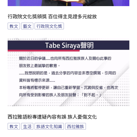
行政院文化獎頒獎 百位得主見證多元綻放
教文
藝文
行政院文化獎
西拉雅語粉專遭疑內容有誤 族人憂傷文化
教文
生活
族語文化知識
西拉雅族