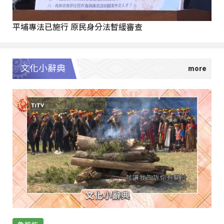
平埔專法已施行 原民身分法暫緩審查
文化小辭典