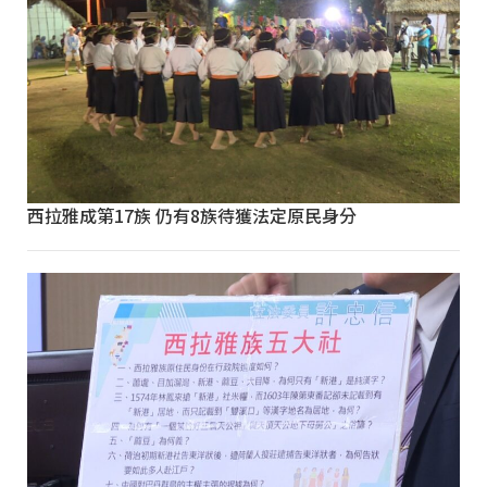
西拉雅成第17族 仍有8族待獲法定原民身分