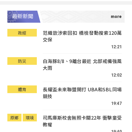
最新新聞
范織欽涉索回扣 橋檢發動搜索120萬
政經
交保
12:21
白海豚8/8、9離台最近 北部戒備強風
防災
大雨
12:02
長耀盃未來聯盟開打 UBA和SBL同場
體育
競技
19:47
司馬庫斯校舍無照卡關22年 衝擊童受
原鄉
環境
教權
19:40