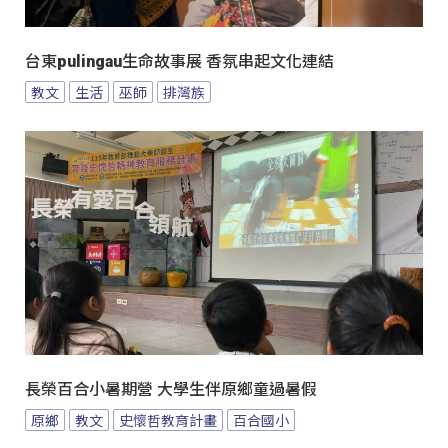
台東pulingau生命故事展 香氛串起文化連結
教文
生活
巫師
排灣族
長榮百合小暑期營 大學生伴原鄉童過暑假
原鄉
教文
史懷哲教育計畫
百合國小