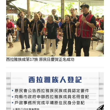
西拉雅族成第17族 原民日慶賀正名成功