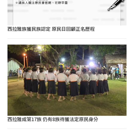
西拉雅族獲民族認定 原民日回顧正名歷程
西拉雅成第17族 仍有8族待獲法定原民身分