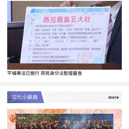
平埔專法已施行 原民身分法暫緩審查
文化小辭典