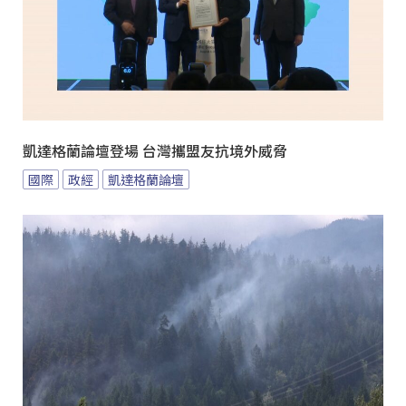
凱達格蘭論壇登場 台灣攜盟友抗境外威脅
國際
政經
凱達格蘭論壇