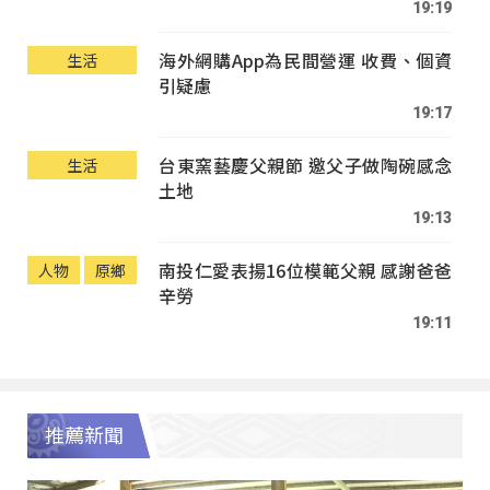
19:19
海外網購App為民間營運 收費、個資
生活
引疑慮
19:17
台東窯藝慶父親節 邀父子做陶碗感念
生活
土地
19:13
南投仁愛表揚16位模範父親 感謝爸爸
人物
原鄉
辛勞
19:11
推薦新聞