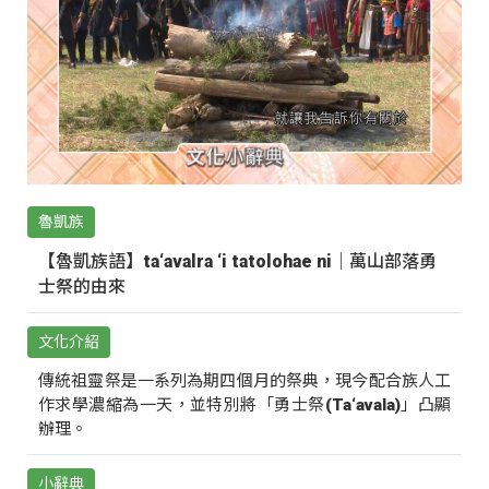
魯凱族
【魯凱族語】ta‘avalra ‘i tatolohae ni｜萬山部落勇
士祭的由來
文化介紹
傳統祖靈祭是一系列為期四個月的祭典，現今配合族人工
作求學濃縮為一天，並特別將「勇士祭(Ta‘avala)」凸顯
辦理。
小辭典