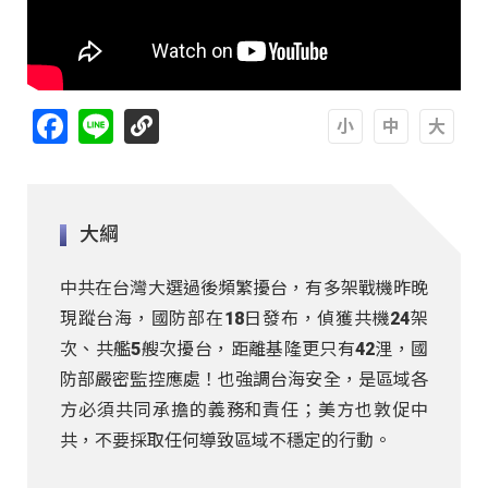
Facebook
Line
A
A
A
大綱
中共在台灣大選過後頻繁擾台，有多架戰機昨晚
現蹤台海，國防部在18日發布，偵獲共機24架
次、共艦5艘次擾台，距離基隆更只有42浬，國
防部嚴密監控應處！也強調台海安全，是區域各
方必須共同承擔的義務和責任；美方也敦促中
共，不要採取任何導致區域不穩定的行動。