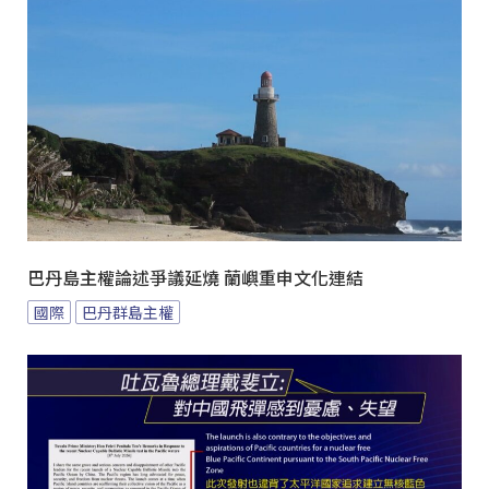
巴丹島主權論述爭議延燒 蘭嶼重申文化連結
國際
巴丹群島主權