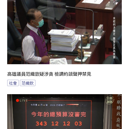
高雄議員范織欽疑涉貪 檢調約談聲押禁見
社會
范織欽