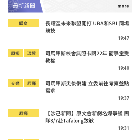
最新新聞
長耀盃未來聯盟開打 UBA和SBL同場
體育
競技
19:47
司馬庫斯校舍無照卡關22年 衝擊童受
原鄉
環境
教權
19:40
司馬庫斯災後復建 立委前往考察盤點
交通
原鄉
需求
19:37
【涉己新聞】原文會新劇名爆爭議 團
原鄉
隊8/7赴Tafalong致歉
19:31