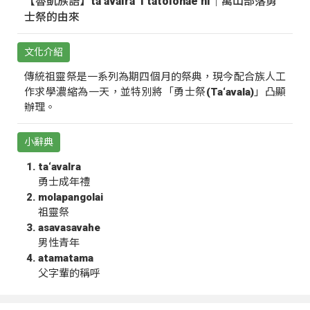
【魯凱族語】ta‘avalra ‘i tatolohae ni｜萬山部落勇
士祭的由來
文化介紹
傳統祖靈祭是一系列為期四個月的祭典，現今配合族人工
作求學濃縮為一天，並特別將「勇士祭(Ta‘avala)」凸顯
辦理。
小辭典
ta‘avalra
勇士成年禮
molapangolai
祖靈祭
asavasavahe
男性青年
atamatama
父字輩的稱呼