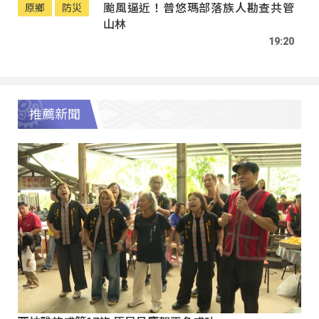
颱風逼近！普悠瑪部落族人勘查共管
原鄉
防災
山林
19:20
推薦新聞