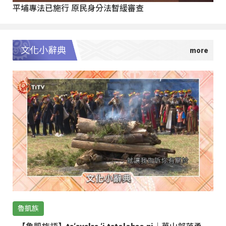
平埔專法已施行 原民身分法暫緩審查
文化小辭典
魯凱族