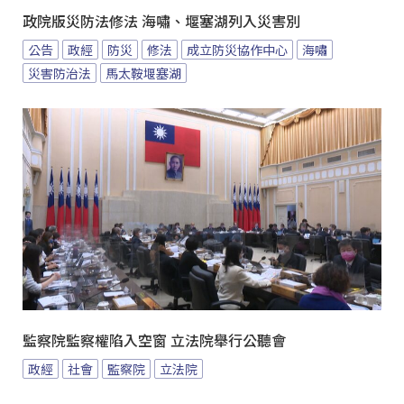
政院版災防法修法 海嘯、堰塞湖列入災害別
公告
政經
防災
修法
成立防災協作中心
海嘯
災害防治法
馬太鞍堰塞湖
監察院監察權陷入空窗 立法院舉行公聽會
政經
社會
監察院
立法院