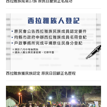
西拉雅族成第17族 原民日慶賀正名成功
西拉雅族獲民族認定 原民日回顧正名歷程