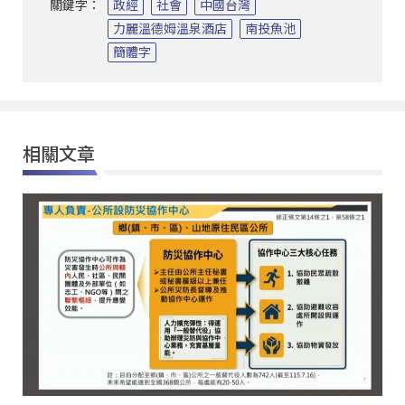
關鍵字：
政經
社會
中國台灣
力麗溫德姆溫泉酒店
南投魚池
簡體字
相關文章