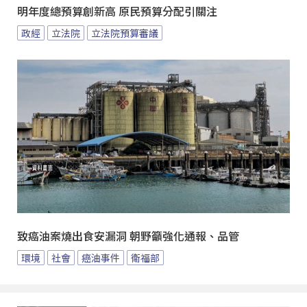
明年度總預算創新高 原民預算分配引關注
政經
立法院
立法院預算審議
致癌油案燒出食安漏洞 朝野籲強化通報、品管
環境
社會
癌油事件
衛福部