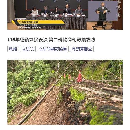
115年總預算拚表決 第二輪協商朝野續攻防
政經
立法院
立法院朝野協商
總預算審查