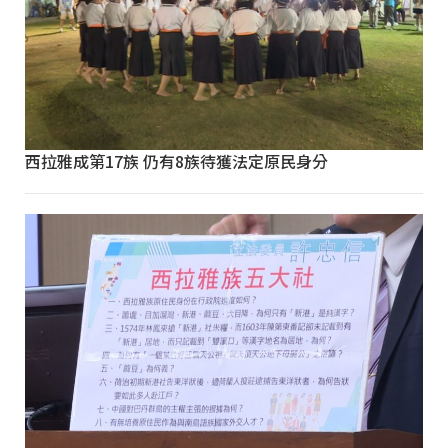
西拉雅成第17族 仍有8族待獲法定原民身分