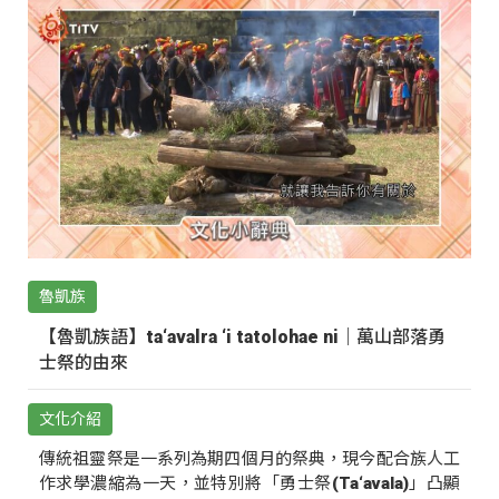
魯凱族
【魯凱族語】ta‘avalra ‘i tatolohae ni｜萬山部落勇
士祭的由來
文化介紹
傳統祖靈祭是一系列為期四個月的祭典，現今配合族人工
作求學濃縮為一天，並特別將「勇士祭(Ta‘avala)」凸顯