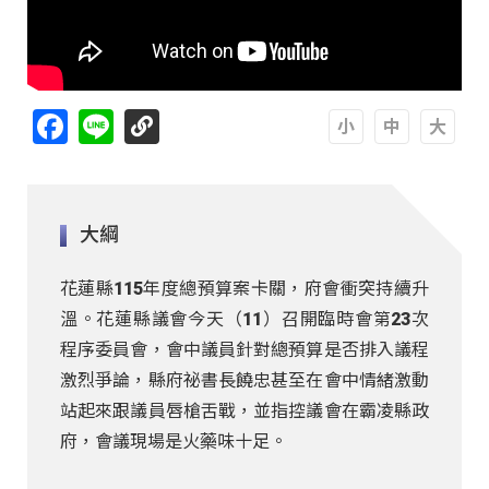
Facebook
Line
A
A
A
大綱
花蓮縣115年度總預算案卡關，府會衝突持續升
溫。花蓮縣議會今天（11）召開臨時會第23次
程序委員會，會中議員針對總預算是否排入議程
激烈爭論，縣府祕書長饒忠甚至在會中情緒激動
站起來跟議員唇槍舌戰，並指控議會在霸凌縣政
府，會議現場是火藥味十足。