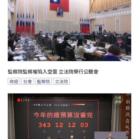
監察院監察權陷入空窗 立法院舉行公聽會
政經
社會
監察院
立法院