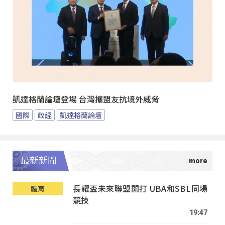
凱達格蘭論壇登場 台灣攜盟友抗境外威脅
國際
政經
凱達格蘭論壇
最新新聞
長耀盃未來聯盟開打 UBA和SBL同場
體育
競技
19:47