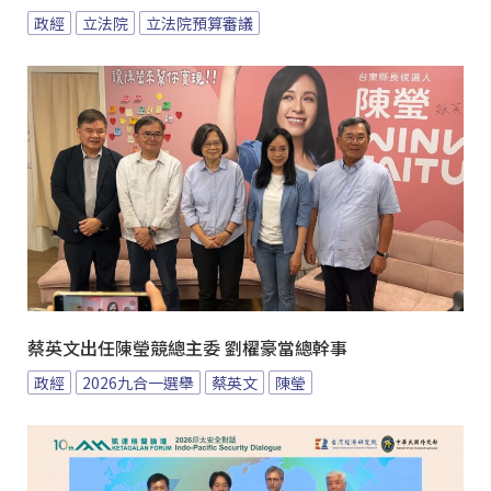
政經
立法院
立法院預算審議
蔡英文出任陳瑩競總主委 劉櫂豪當總幹事
政經
2026九合一選舉
蔡英文
陳瑩