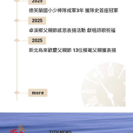
2025
德芙蘭國小少棒隊成軍3年 獲隊史首座冠軍
2025
卓溪鄉父親節感恩表揚活動 獻唱詩歌祝福
2025
新北烏來歡慶父親節 13位模範父親獲表揚
more
TITV NEWS