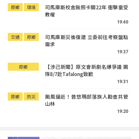
司馬庫斯校舍無照卡關22年 衝擊童受
原鄉
環境
教權
19:40
司馬庫斯災後復建 立委前往考察盤點
交通
原鄉
需求
19:37
【涉己新聞】原文會新劇名爆爭議 團
原鄉
隊8/7赴Tafalong致歉
19:31
颱風逼近！普悠瑪部落族人勘查共管
原鄉
防災
山林
19:20