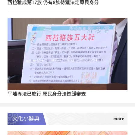
西拉雅成第17族 仍有8族待獲法定原民身分
平埔專法已施行 原民身分法暫緩審查
文化小辭典