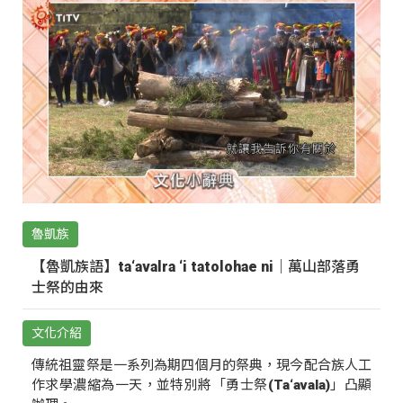
魯凱族
【魯凱族語】ta‘avalra ‘i tatolohae ni｜萬山部落勇
士祭的由來
文化介紹
傳統祖靈祭是一系列為期四個月的祭典，現今配合族人工
作求學濃縮為一天，並特別將「勇士祭(Ta‘avala)」凸顯