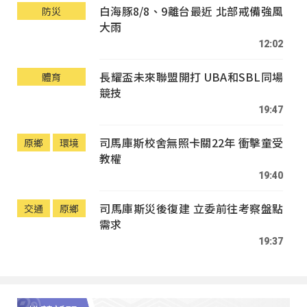
白海豚8/8、9離台最近 北部戒備強風
防災
大雨
12:02
長耀盃未來聯盟開打 UBA和SBL同場
體育
競技
19:47
司馬庫斯校舍無照卡關22年 衝擊童受
原鄉
環境
教權
19:40
司馬庫斯災後復建 立委前往考察盤點
交通
原鄉
需求
19:37