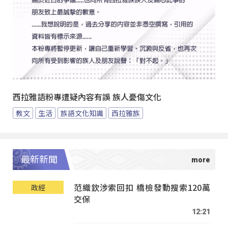
西拉雅語粉專遭疑內容有誤 族人憂傷文化
教文
生活
族語文化知識
西拉雅族
最新新聞
范織欽涉索回扣 橋檢發動搜索120萬
政經
交保
12:21