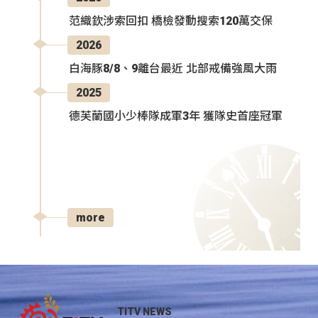
范織欽涉索回扣 橋檢發動搜索120萬交保
2026
白海豚8/8、9離台最近 北部戒備強風大雨
2025
德芙蘭國小少棒隊成軍3年 獲隊史首座冠軍
more
TITV NEWS