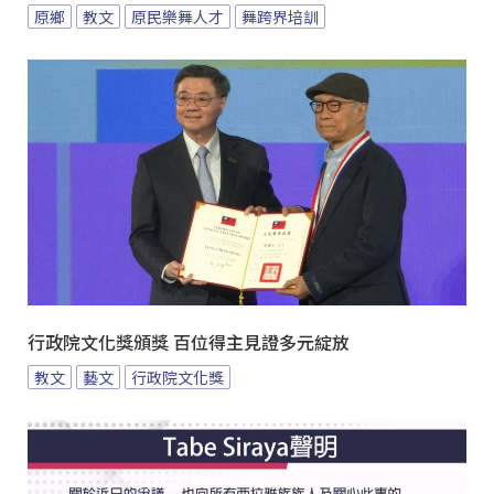
原鄉
教文
原民樂舞人才
舞跨界培訓
行政院文化獎頒獎 百位得主見證多元綻放
教文
藝文
行政院文化獎