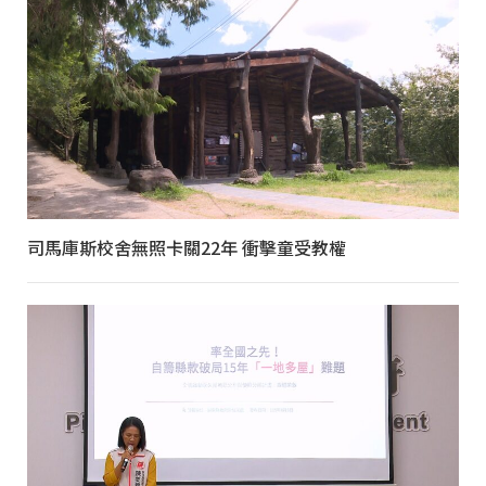
司馬庫斯校舍無照卡關22年 衝擊童受教權