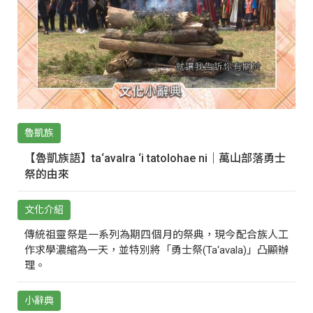
魯凱族
【魯凱族語】ta‘avalra ‘i tatolohae ni｜萬山部落勇士
祭的由來
文化介紹
傳統祖靈祭是一系列為期四個月的祭典，現今配合族人工
作求學濃縮為一天，並特別將「勇士祭(Ta‘avala)」凸顯辦
理。
小辭典