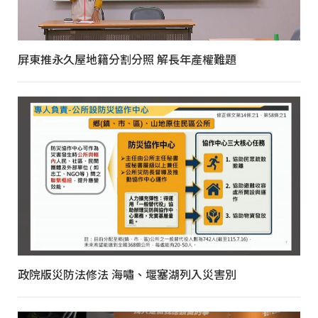
屏東推永久屋地籍分割分照 解長年產權難題
政院版災防法修法 海嘯、堰塞湖列入災害別