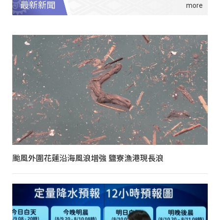
最新新聞
颱風外圍花蓮沿海風浪增強 鹽寮漁港現長浪