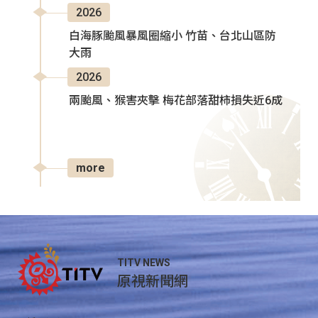
2026
白海豚颱風暴風圈縮小 竹苗、台北山區防
大雨
2026
兩颱風、猴害夾擊 梅花部落甜柿損失近6成
more
TITV NEWS
原視新聞網