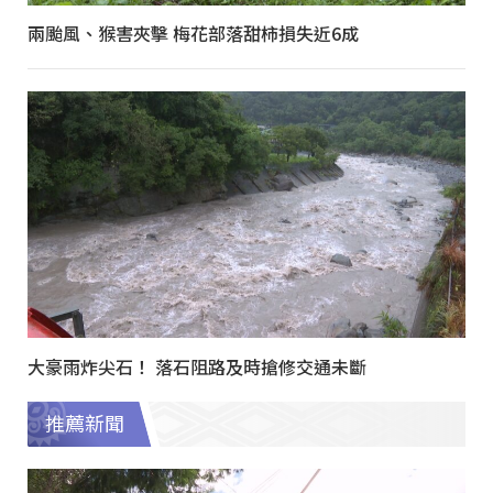
兩颱風、猴害夾擊 梅花部落甜柿損失近6成
大豪雨炸尖石！ 落石阻路及時搶修交通未斷
推薦新聞