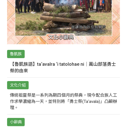
魯凱族
【魯凱族語】ta‘avalra ‘i tatolohae ni｜萬山部落勇士
祭的由來
文化介紹
傳統祖靈祭是一系列為期四個月的祭典，現今配合族人工
作求學濃縮為一天，並特別將「勇士祭(Ta‘avala)」凸顯辦
理。
小辭典