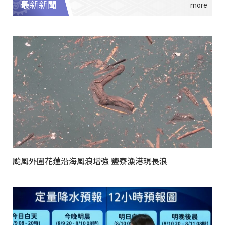
最新新聞
颱風外圍花蓮沿海風浪增強 鹽寮漁港現長浪