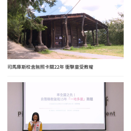
司馬庫斯校舍無照卡關22年 衝擊童受教權