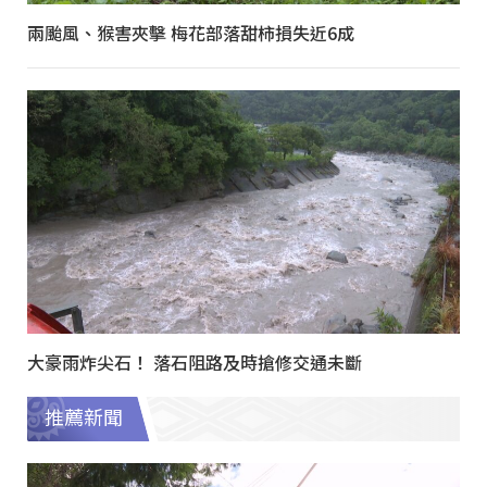
兩颱風、猴害夾擊 梅花部落甜柿損失近6成
大豪雨炸尖石！ 落石阻路及時搶修交通未斷
推薦新聞