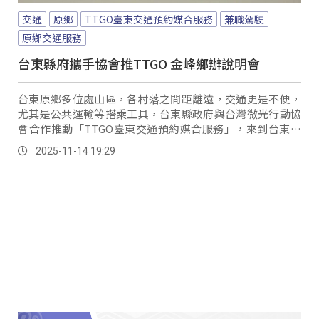
交通
原鄉
TTGO臺東交通預約媒合服務
兼職駕駛
原鄉交通服務
台東縣府攜手協會推TTGO 金峰鄉辦說明會
台東原鄉多位處山區，各村落之間距離遠，交通更是不便，
尤其是公共運輸等搭乘工具，台東縣政府與台灣微光行動協
會合作推動「TTGO臺東交通預約媒合服務」，來到台東南
迴線金峰鄉舉辦說明會，並邀請台東海岸線現職司機分享實
2025-11-14 19:29
務經驗，希望吸引更多駕駛加入原鄉交通服務行列。