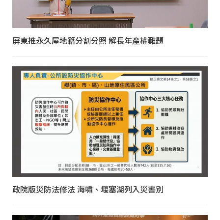
屏東推永久屋地籍分割分照 解長年產權難題
政院版災防法修法 海嘯、堰塞湖列入災害別