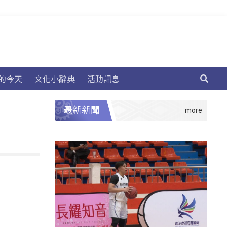
的今天
文化小辭典
活動訊息
最新新聞