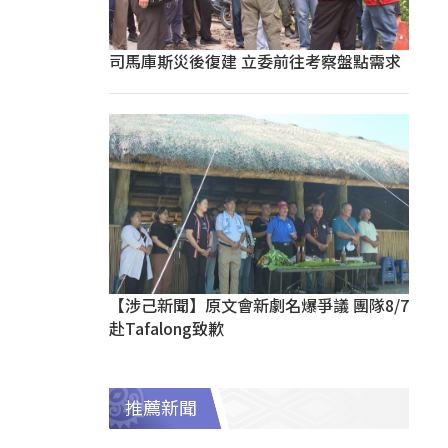
司馬庫斯災後復建 立委前往考察盤點需求
【涉己新聞】原文會新劇名爆爭議 團隊8/7
赴Tafalong致歉
推薦新聞