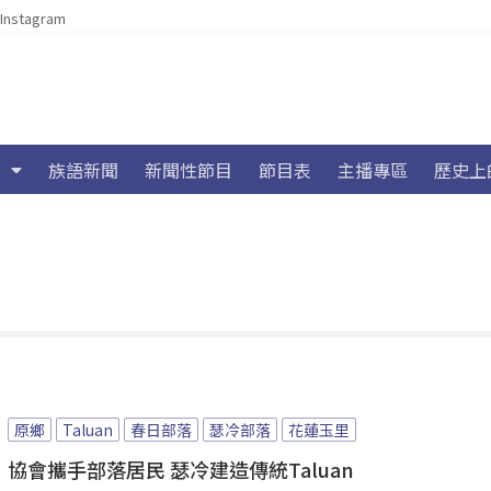
Instagram
族語新聞
新聞性節目
節目表
主播專區
歷史上
原鄉
Taluan
春日部落
瑟冷部落
花蓮玉里
協會攜手部落居民 瑟冷建造傳統Taluan