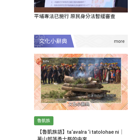
平埔專法已施行 原民身分法暫緩審查
文化小辭典
魯凱族
【魯凱族語】ta‘avalra ‘i tatolohae ni｜
萬山部落勇士祭的由來