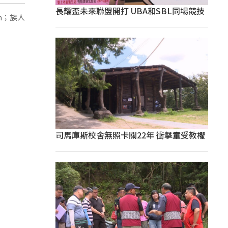
長耀盃未來聯盟開打 UBA和SBL同場競技
n；族人
司馬庫斯校舍無照卡關22年 衝擊童受教權