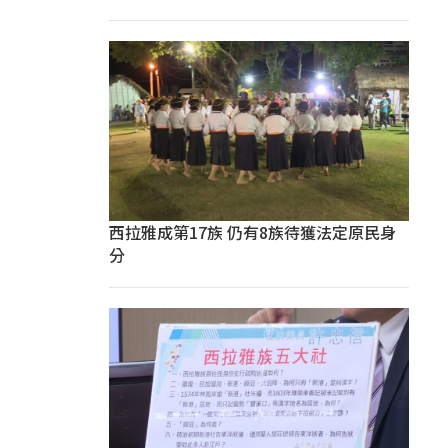
西拉雅成第17族 仍有8族待獲法定原民身
分