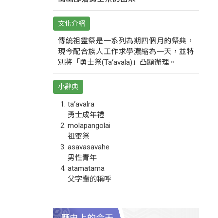
文化介紹
傳統祖靈祭是一系列為期四個月的祭典，
現今配合族人工作求學濃縮為一天，並特
別將「勇士祭(Ta‘avala)」凸顯辦理。
小辭典
ta‘avalra
勇士成年禮
molapangolai
祖靈祭
asavasavahe
男性青年
atamatama
父字輩的稱呼
歷史上的今天