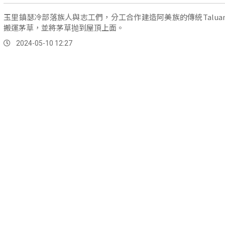
玉里鎮瑟冷部落族人與志工們，分工合作建造阿美族的傳統Talua
搬運茅草，並將茅草抛到屋頂上面。
2024-05-10 12:27