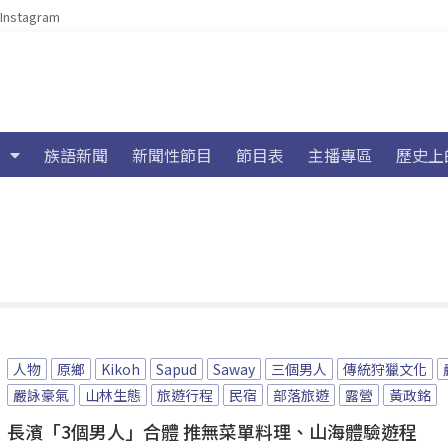
Instagram
族語新聞
新聞性節目
節目表
主播專區
歷史上
人物
原鄉
Kikoh
Sapud
Saway
三個男人
傳統狩獵文化
嚴詠豪氣
山林生態
旅遊行程
民宿
部落旅遊
露營
黃政銘
長濱「3個男人」合體 推無菜單料理、山海體驗遊程