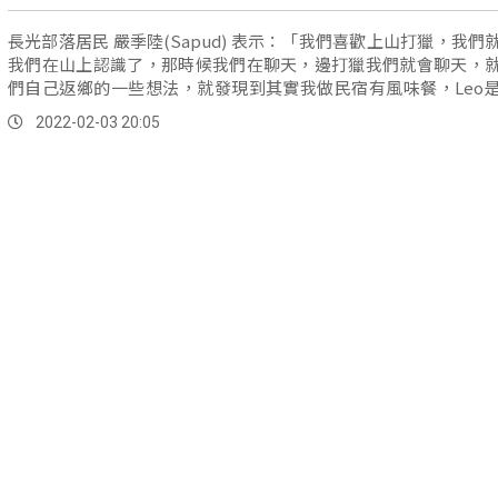
長光部落居民 嚴季陸(Sapud) 表示：「我們喜歡上山打獵，我們
我們在山上認識了，那時候我們在聊天，邊打獵我們就會聊天，
們自己返鄉的一些想法，就發現到其實我做民宿有風味餐，Leo
他也有在出餐，Saway的部分他其實本身也在出餐，他回家務農
2022-02-03 20:05
才會想說我們三個人都會出餐，那為什麼我們不能一人出個三道
菜三道菜就九道，變成一桌了，我們才想說我們就來合作好了，
說成立了三個男人。