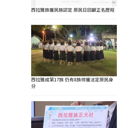
西拉雅族獲民族認定 原民日回顧正名歷程
西拉雅成第17族 仍有8族待獲法定原民身
分