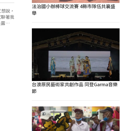
法治國小辦棒球交流賽 4縣市隊伍共襄盛
就想說，
舉
就聊著我
是露營區
這樣子，
菜，三道
我們就想
台澳原民藝術家共創作品 同登Garma音樂
節