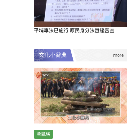
平埔專法已施行 原民身分法暫緩審查
文化小辭典
魯凱族