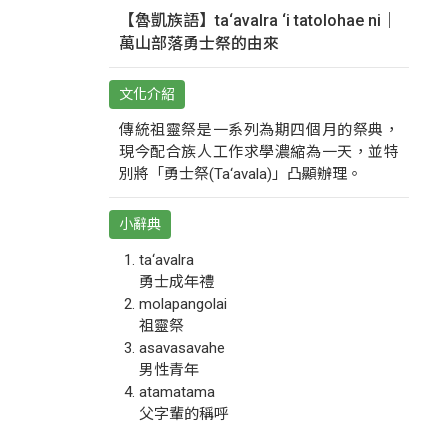
【魯凱族語】ta‘avalra ‘i tatolohae ni｜
萬山部落勇士祭的由來
文化介紹
傳統祖靈祭是一系列為期四個月的祭典，
現今配合族人工作求學濃縮為一天，並特
別將「勇士祭(Ta‘avala)」凸顯辦理。
小辭典
ta‘avalra
勇士成年禮
molapangolai
祖靈祭
asavasavahe
男性青年
atamatama
父字輩的稱呼