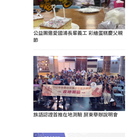
公益團邀愛國浦長輩義工 彩繪蛋糕慶父親
節
族語認證首推在地測驗 屏東舉辦說明會