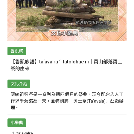
魯凱族
【魯凱族語】ta‘avalra ‘i tatolohae ni｜萬山部落勇士
祭的由來
文化介紹
傳統祖靈祭是一系列為期四個月的祭典，現今配合族人工
作求學濃縮為一天，並特別將「勇士祭(Ta‘avala)」凸顯辦
理。
小辭典
ta‘avalra