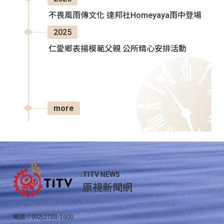
不畏風雨傳文化 達邦社Homeyaya雨中登場
2025
仁愛鄉表揚模範父親 公所精心安排活動
more
TITV NEWS
原視新聞網
電話：(02)2788-1600