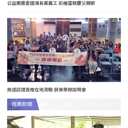
公益團邀愛國浦長輩義工 彩繪蛋糕慶父親節
族語認證首推在地測驗 屏東舉辦說明會
推薦新聞