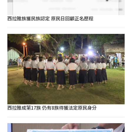
西拉雅族獲民族認定 原民日回顧正名歷程
西拉雅成第17族 仍有8族待獲法定原民身分