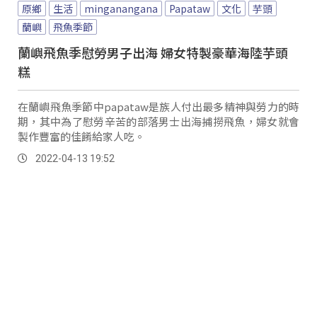
原鄉
生活
minganangana
Papataw
文化
芋頭
蘭嶼
飛魚季節
蘭嶼飛魚季慰勞男子出海 婦女特製豪華海陸芋頭
糕
在蘭嶼飛魚季節中papataw是族人付出最多精神與勞力的時
期，其中為了慰勞辛苦的部落男士出海捕撈飛魚，婦女就會
製作豐富的佳餚給家人吃。
2022-04-13 19:52