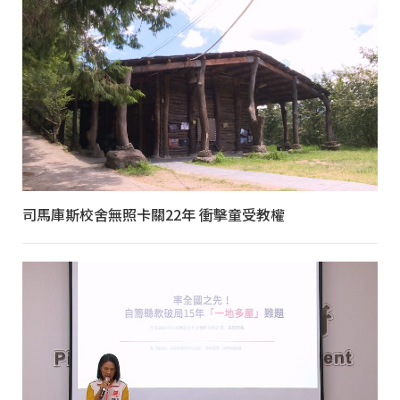
司馬庫斯校舍無照卡關22年 衝擊童受教權