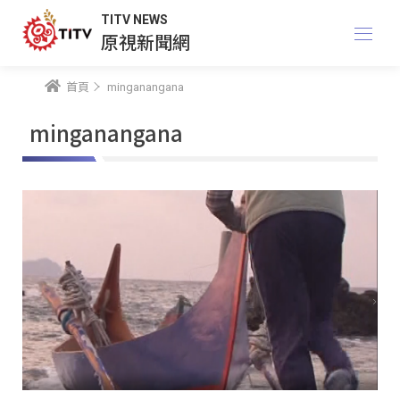
TITV NEWS
原視新聞網
首頁
minganangana
minganangana