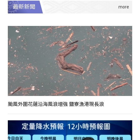
最新新聞
颱風外圍花蓮沿海風浪增強 鹽寮漁港現長浪