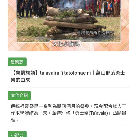
魯凱族
【魯凱族語】ta‘avalra ‘i tatolohae ni｜萬山部落勇士
祭的由來
文化介紹
傳統祖靈祭是一系列為期四個月的祭典，現今配合族人工
作求學濃縮為一天，並特別將「勇士祭(Ta‘avala)」凸顯辦
理。
小辭典