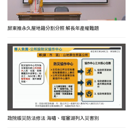
屏東推永久屋地籍分割分照 解長年產權難題
政院版災防法修法 海嘯、堰塞湖列入災害別