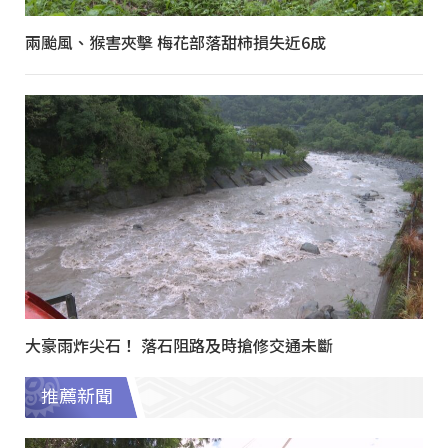
兩颱風、猴害夾擊 梅花部落甜柿損失近6成
大豪雨炸尖石！ 落石阻路及時搶修交通未斷
推薦新聞