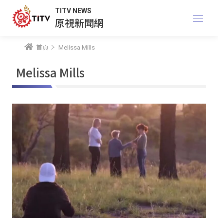
TITV NEWS
原視新聞網
首頁
Melissa Mills
Melissa Mills