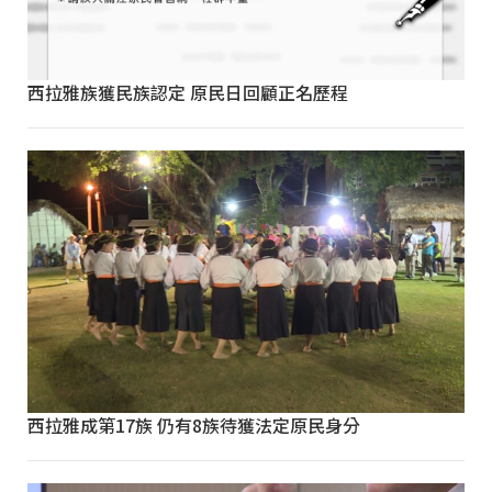
西拉雅族獲民族認定 原民日回顧正名歷程
西拉雅成第17族 仍有8族待獲法定原民身分