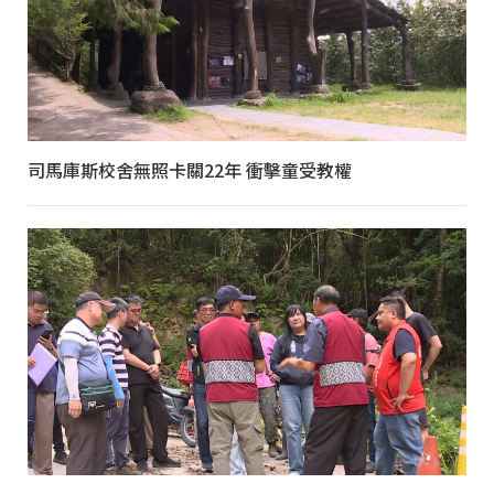
司馬庫斯校舍無照卡關22年 衝擊童受教權