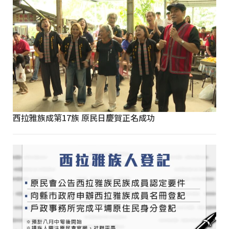
西拉雅族成第17族 原民日慶賀正名成功