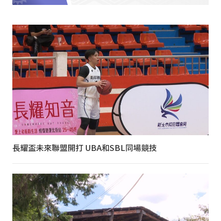
長耀盃未來聯盟開打 UBA和SBL同場競技