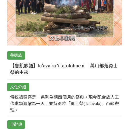
魯凱族
【魯凱族語】ta‘avalra ‘i tatolohae ni｜萬山部落勇士
祭的由來
文化介紹
傳統祖靈祭是一系列為期四個月的祭典，現今配合族人工
作求學濃縮為一天，並特別將「勇士祭(Ta‘avala)」凸顯辦
理。
小辭典