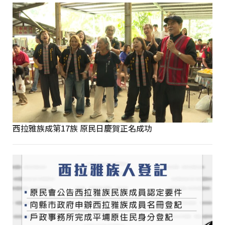
西拉雅族成第17族 原民日慶賀正名成功