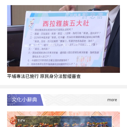
平埔專法已施行 原民身分法暫緩審查
文化小辭典