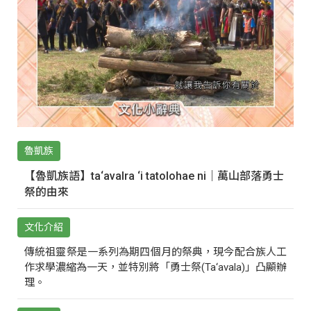
魯凱族
【魯凱族語】ta‘avalra ‘i tatolohae ni｜萬山部落勇士
祭的由來
文化介紹
傳統祖靈祭是一系列為期四個月的祭典，現今配合族人工
作求學濃縮為一天，並特別將「勇士祭(Ta‘avala)」凸顯辦
理。