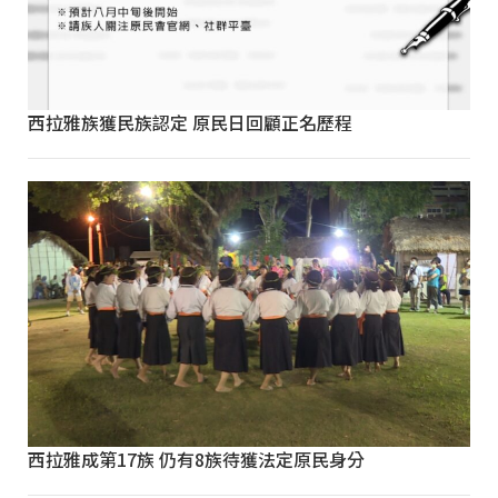
西拉雅族獲民族認定 原民日回顧正名歷程
西拉雅成第17族 仍有8族待獲法定原民身分