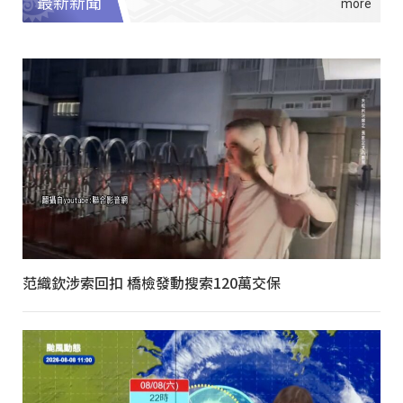
最新新聞
范織欽涉索回扣 橋檢發動搜索120萬交保