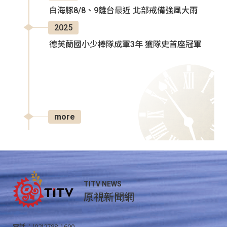
白海豚8/8、9離台最近 北部戒備強風大雨
2025
德芙蘭國小少棒隊成軍3年 獲隊史首座冠軍
more
TITV NEWS
原視新聞網
電話：(02)2788-1600