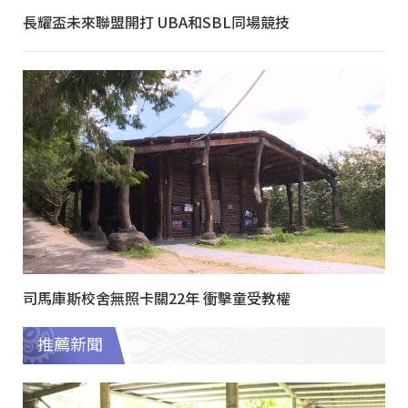
長耀盃未來聯盟開打 UBA和SBL同場競技
司馬庫斯校舍無照卡關22年 衝擊童受教權
推薦新聞