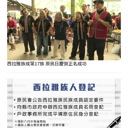
西拉雅族成第17族 原民日慶賀正名成功