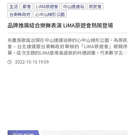
生活
都會
LiMA原遊會
中山捷運站
原民會
台東縣政府
心中山線形公園
品牌推廣結合樂舞表演 LiMA原遊會熱鬧登場
布農族歌謠出現在中山捷運站旁的心中山線形公園，為原民
會、台北捷運跟台東縣政府舉辦的「LiMA原遊會」揭開序
幕，這次主題的LiMA是南島語族的共通詞彙，代表數字五，
而原民會透過「LiMA」品牌，推廣原住民族文化及產品，也
2022-10-15 19:09
藉由這次活動增加原民業者的銷售管道。