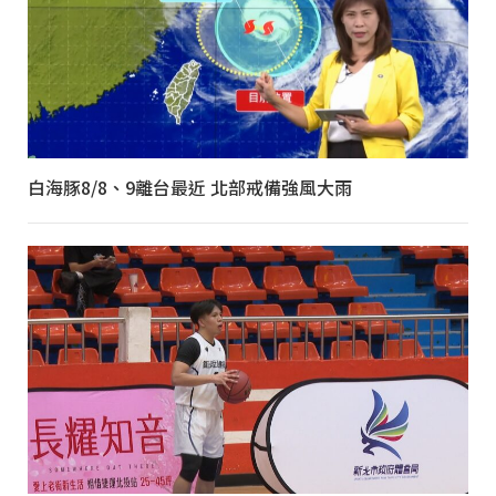
白海豚8/8、9離台最近 北部戒備強風大雨