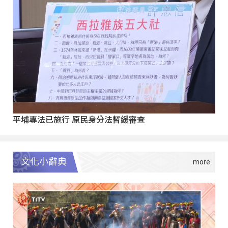
平埔專法已施行 原民身分法暫緩審查
文化小辭典