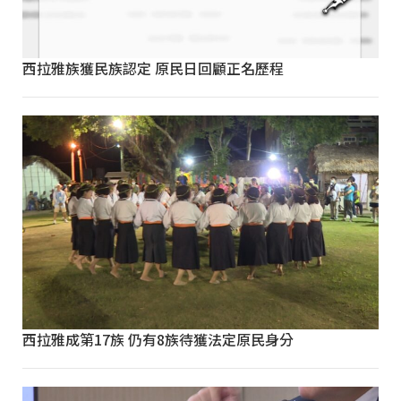
西拉雅族獲民族認定 原民日回顧正名歷程
西拉雅成第17族 仍有8族待獲法定原民身分