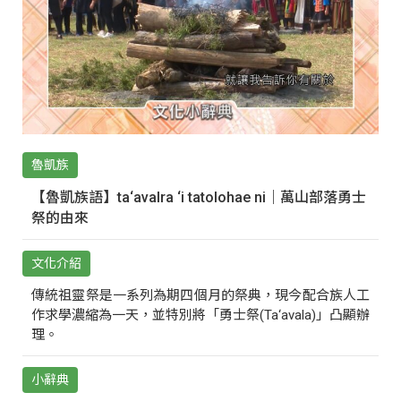
魯凱族
【魯凱族語】ta‘avalra ‘i tatolohae ni｜萬山部落勇士
祭的由來
文化介紹
傳統祖靈祭是一系列為期四個月的祭典，現今配合族人工
作求學濃縮為一天，並特別將「勇士祭(Ta‘avala)」凸顯辦
理。
小辭典