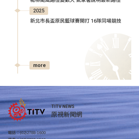
楊柳颱風路徑變數大 氣象署說明最新路徑
2025
新北市長盃原民籃球賽開打 16隊同場競技
more
TITV NEWS
原視新聞網
電話：(02)2788-1600