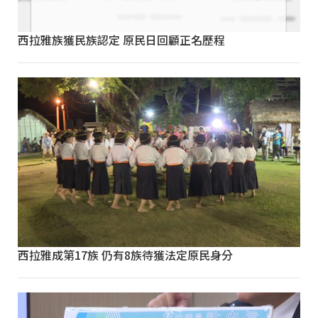
西拉雅族獲民族認定 原民日回顧正名歷程
西拉雅成第17族 仍有8族待獲法定原民身分