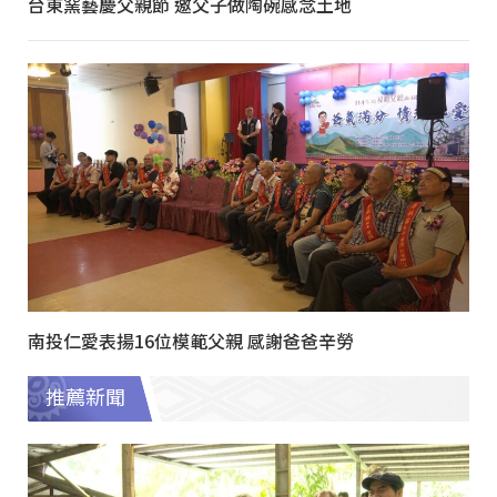
台東窯藝慶父親節 邀父子做陶碗感念土地
南投仁愛表揚16位模範父親 感謝爸爸辛勞
推薦新聞