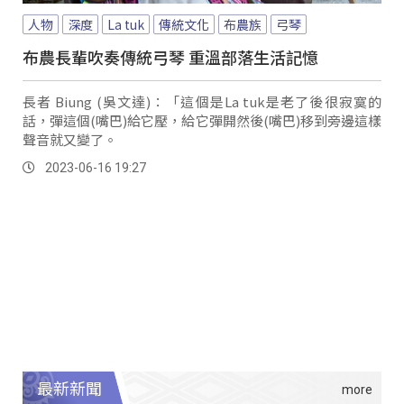
人物
深度
La tuk
傳統文化
布農族
弓琴
布農長輩吹奏傳統弓琴 重溫部落生活記憶
長者 Biung (吳文達)：「這個是La tuk是老了後很寂寞的
話，彈這個(嘴巴)給它壓，給它彈開然後(嘴巴)移到旁邊這樣
聲音就又變了。
2023-06-16 19:27
最新新聞