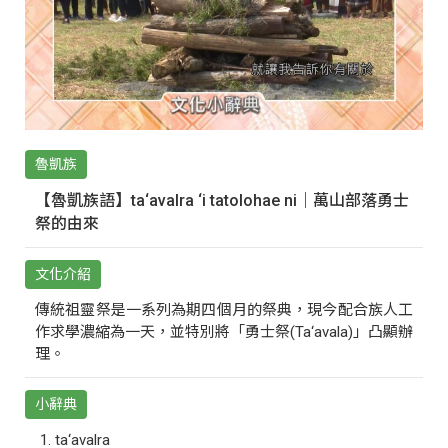
魯凱族
【魯凱族語】ta‘avalra ‘i tatolohae ni｜萬山部落勇士
祭的由來
文化介紹
傳統祖靈祭是一系列為期四個月的祭典，現今配合族人工
作求學濃縮為一天，並特別將「勇士祭(Ta‘avala)」凸顯辦
理。
小辭典
ta‘avalra