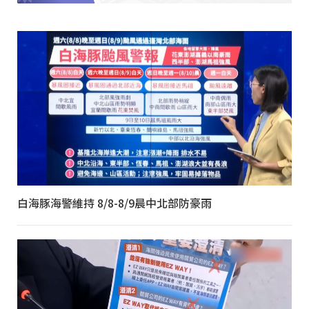
白海豚海警維持 8/8-8/9晨中北部防豪雨