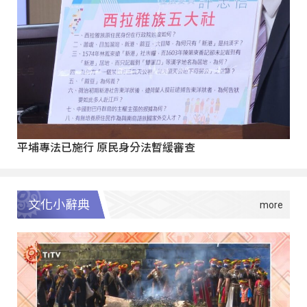
平埔專法已施行 原民身分法暫緩審查
文化小辭典