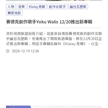
人物
音樂
Klalay見蝶
創作女歌手
幽谷瓦歷斯
賽德克族
賽德克創作歌手Yoku Walis 12/20推出新專輯
流利地用族語自我介紹，這是來自南投賽德克族的創作女歌
手幽谷瓦歷斯，先後推出了兩首族語單曲，將在12月20日正
式推出新專輯；而這次專輯名稱叫《Klalay 見蝶》，以生長
在台灣高海拔特有種的霧社翠灰蝶作為靈感來源，與幽谷的
2024-12-19 12:36
生長環境背景緊密相連，這隻蝴蝶在面對大自然的變遷，卻
依然堅韌生存，代表著生命的無限可能及永續不息。