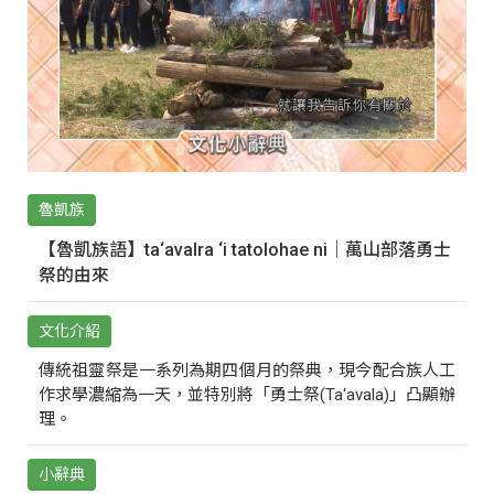
魯凱族
【魯凱族語】ta‘avalra ‘i tatolohae ni｜萬山部落勇士
祭的由來
文化介紹
傳統祖靈祭是一系列為期四個月的祭典，現今配合族人工
作求學濃縮為一天，並特別將「勇士祭(Ta‘avala)」凸顯辦
理。
小辭典