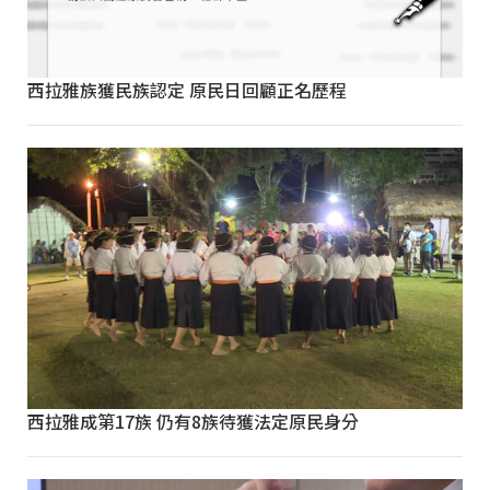
西拉雅族獲民族認定 原民日回顧正名歷程
西拉雅成第17族 仍有8族待獲法定原民身分