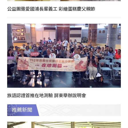
公益團邀愛國浦長輩義工 彩繪蛋糕慶父親節
族語認證首推在地測驗 屏東舉辦說明會
推薦新聞