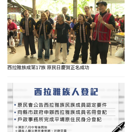
西拉雅族成第17族 原民日慶賀正名成功