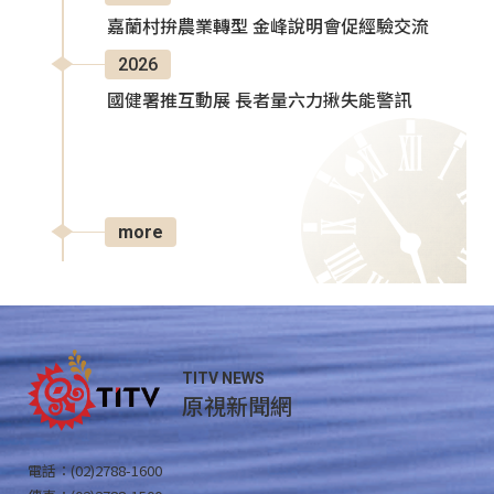
嘉蘭村拚農業轉型 金峰說明會促經驗交流
2026
國健署推互動展 長者量六力揪失能警訊
more
TITV NEWS
原視新聞網
電話：(02)2788-1600