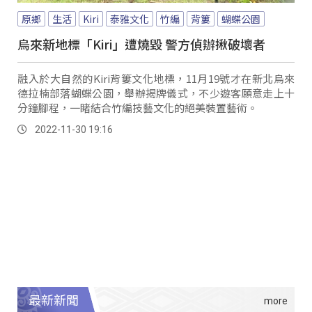
原鄉
生活
Kiri
泰雅文化
竹編
背簍
蝴蝶公園
烏來新地標「Kiri」遭燒毀 警方偵辦揪破壞者
融入於大自然的Kiri背簍文化地標，11月19號才在新北烏來
德拉楠部落蝴蝶公園，舉辦揭牌儀式，不少遊客願意走上十
分鐘腳程，一睹結合竹編技藝文化的絕美裝置藝術。
2022-11-30 19:16
最新新聞