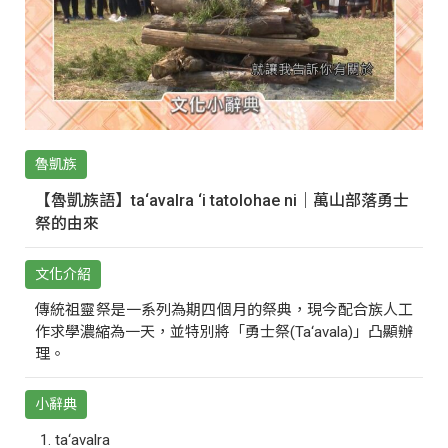
魯凱族
【魯凱族語】ta‘avalra ‘i tatolohae ni｜萬山部落勇士
祭的由來
文化介紹
傳統祖靈祭是一系列為期四個月的祭典，現今配合族人工
作求學濃縮為一天，並特別將「勇士祭(Ta‘avala)」凸顯辦
理。
小辭典
ta‘avalra