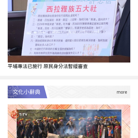
平埔專法已施行 原民身分法暫緩審查
文化小辭典