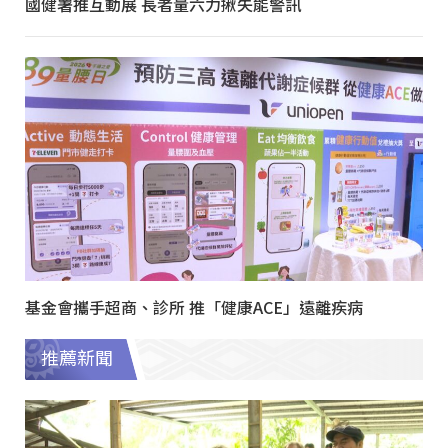
國健署推互動展 長者量六力揪失能警訊
基金會攜手超商、診所 推「健康ACE」遠離疾病
推薦新聞