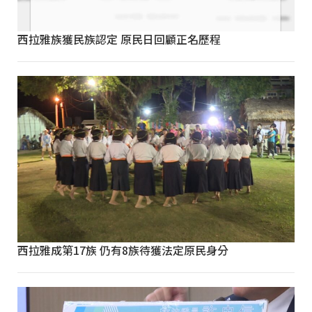
西拉雅族獲民族認定 原民日回顧正名歷程
西拉雅成第17族 仍有8族待獲法定原民身分