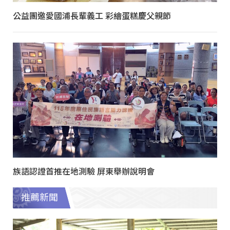
公益團邀愛國浦長輩義工 彩繪蛋糕慶父親節
族語認證首推在地測驗 屏東舉辦說明會
推薦新聞