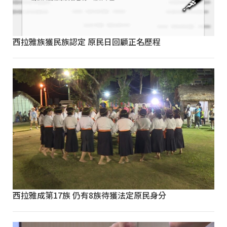
西拉雅族獲民族認定 原民日回顧正名歷程
西拉雅成第17族 仍有8族待獲法定原民身分