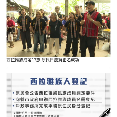
西拉雅族成第17族 原民日慶賀正名成功