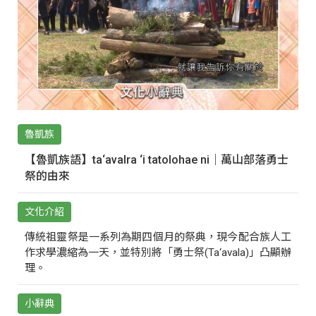
魯凱族
【魯凱族語】ta‘avalra ‘i tatolohae ni｜萬山部落勇士
祭的由來
文化介紹
傳統祖靈祭是一系列為期四個月的祭典，現今配合族人工
作求學濃縮為一天，並特別將「勇士祭(Ta‘avala)」凸顯辦
理。
小辭典