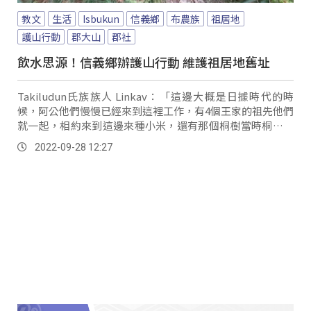
教文
生活
Isbukun
信義鄉
布農族
祖居地
護山行動
郡大山
郡社
飲水思源！信義鄉辦護山行動 維護祖居地舊址
Takiludun氏族族人 Linkav：「這邊大概是日據時代的時
候，阿公他們慢慢已經來到這裡工作，有4個王家的祖先他們
就一起，相約來到這邊來種小米，還有那個桐樹當時桐樹都
算是經濟作物的一些作物，我跟...。
2022-09-28 12:27